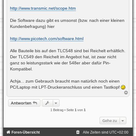
a
g
http://www.transmic.net/scope.htm
Die Software dazu gibt es umsonst (bzw. nach einer kleinen
Kundenbefragung) hier
http://www.picotech.com/software.html
Alle Bauteile bis auf den TLC548 sind bei Reichelt erhältlich.
Der TLC549 den Reichelt im Angebot hat, ist zwar nicht
ganz so leistungsstark wie der 548er aber dafür Pin-
Kompatibel.
Achja... zum Gebrauch braucht man natürlich noch einen
PC/Laptop mit LPT-Druckeranschluss und einen Tastkopf
N
a
c
Antworten
h
o
1 Beitrag • Seite
1
von
1
b
e
Gehe zu
n
Foren-Übersicht
Alle Zeiten sind
UTC+02:00