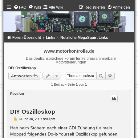
FAQ
Wiki
Alte Wiki
Registrieren
Anmelden
Foren-Übersicht
Links
Nützliche MegaSquirt Links
www.motorkontrolle.de
Das deutschsprachige Forum für freiprogrammierbare
Motorsteuerungen
DIY Oszilloskop
Suche
Erweiterte S
Antworten
1 Beitrag • Seite
1
von
1
Revolver
DIY Oszilloskop
B
Di Jan 30, 2007 9:00 pm
e
i
Hab beim Stöbern nach einer CDI Zündung für mein
t
Mopped folgendes Do-it-Yourself Oszilloskop gefunden.
r