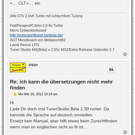
=.... CLT=.... etc
r
a
g
Alfa GTV 2,0v6 Turbo mit schlechtem Tuning
Fiat/Peugeot/Citrön 2,0 8v Turbo
Micro Entwicklerboard
http://www.breitband-lambda.de/
AGT Messboard von Metaworld82
Landi Renzo LPG
Tuner Studio MS(Beta) v 2.05c MS2/Extra Release Gslender 2.7
N
a
c
pigga
h
o
b
e
Re: ich kann die übersetzungen nicht mehr
n
finden
B
Mo Mär 26, 2012 10:19 am
e
i
Hi.
t
Lade Dir doch mal TunerStudio Beta 1.30 runter. Da
r
a
kannste die Sprache auf deutsch umstellen.
g
Ersetzt kein Manual, aber hilft etwas beim Zurechtfinden
wenn man im englischen nicht so fit ist...
N