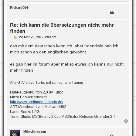
a
c
Richard004
h
o
b
e
Re: ich kann die übersetzungen nicht mehr
n
finden
B
Mo Mär 26, 2012 1:00 pm
e
i
das mit dem deutschen kenn ich, aber irgendwie hab ich
t
mich schon an den englischen gewöhnt
r
a
g
es gab hier im forum aber mal so etwas ich kanns nur nicht
mehr finden
Alfa GTV 2,0v6 Turbo mit schlechtem Tuning
Fiat/Peugeot/Citrön 2,0 8v Turbo
Micro Entwicklerboard
http://www.breitband-lambda.de/
AGT Messboard von Metaworld82
Landi Renzo LPG
Tuner Studio MS(Beta) v 2.05c MS2/Extra Release Gslender 2.7
N
a
c
Münchhausen
h