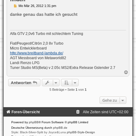
B
Mo Mär 26, 2012 1:31 pm
e
i
danke genau das hatte ich gesucht
t
r
a
g
Alfa GTV 2,0v6 Turbo mit schlechtem Tuning
Fiat/Peugeot/Citrön 2,0 8v Turbo
Micro Entwicklerboard
http://www.breitband-lambda.de/
AGT Messboard von Metaworld82
Landi Renzo LPG
Tuner Studio MS(Beta) v 2.05c MS2/Extra Release Gslender 2.7
N
a
c
Antworten
h
o
5 Beiträge • Seite
1
von
1
b
e
Gehe zu
n
Foren-Übersicht
Alle Zeiten sind
UTC+02:00
Powered by
phpBB
® Forum Software © phpBB Limited
Deutsche Übersetzung durch
phpBB.de
Style: Black-Silver-Split by Joyce&Luna
phpBB-Style-Design