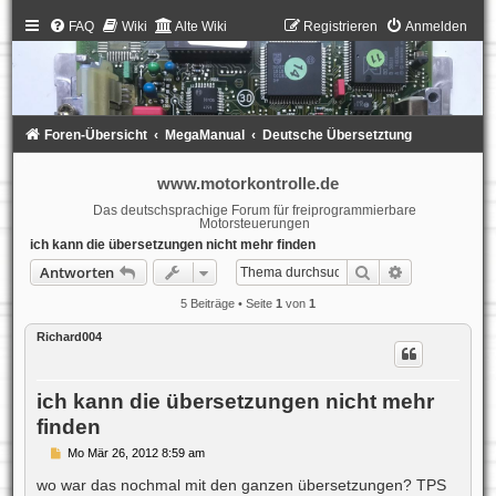
FAQ
Wiki
Alte Wiki
Registrieren
Anmelden
Foren-Übersicht
MegaManual
Deutsche Übersetztung
www.motorkontrolle.de
Das deutschsprachige Forum für freiprogrammierbare
Motorsteuerungen
ich kann die übersetzungen nicht mehr finden
Suche
Erweiterte S
Antworten
5 Beiträge • Seite
1
von
1
Richard004
ich kann die übersetzungen nicht mehr
finden
B
Mo Mär 26, 2012 8:59 am
e
i
wo war das nochmal mit den ganzen übersetzungen? TPS
t