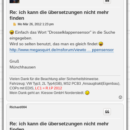
o
b
e
Re: ich kann die übersetzungen nicht mehr
n
finden
B
Mo Mär 26, 2012 1:23 pm
e
i
Einfach das Wort "Drosselklappensensor" in die Suche
t
eingegeben.
r
a
Wird so selten benutzt, das man es gleich findet
g
http://www.megasquirt.de/msforum/viewto ... ppensensor
Gruß
Münchhausen
Vielen Dank für die Beachtung aller Sicherheitshinweise.
Fahrzeug: VW Typ3, 2L Typ4(GB), MS2 PCB3 ,Ansaugtrakt(Eigenbau),
COPs mit EDIS,
LC1 = R.I.P 2012
Mein Dank geht an: Kiesow GmbH Norderstedt.
N
a
c
Richard004
h
o
b
e
Re: ich kann die übersetzungen nicht mehr
n
finden