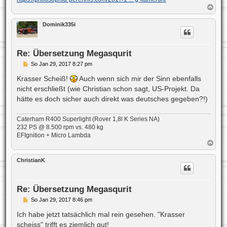
N
a
c
Dominik335i
h
o
b
e
Re: Übersetzung Megasqurit
n
B
So Jan 29, 2017 8:27 pm
e
i
Krasser Scheiß!
Auch wenn sich mir der Sinn ebenfalls
t
nicht erschließt (wie Christian schon sagt, US-Projekt. Da
r
a
hätte es doch sicher auch direkt was deutsches gegeben?!)
g
Caterham R400 Superlight (Rover 1,8l K Series NA)
232 PS @ 8.500 rpm vs. 480 kg
EFIgnition + Micro Lambda
N
a
c
ChristianK
h
o
b
e
Re: Übersetzung Megasqurit
n
B
So Jan 29, 2017 8:46 pm
e
i
Ich habe jetzt tatsächlich mal rein gesehen. "Krasser
t
scheiss" trifft es ziemlich gut!
r