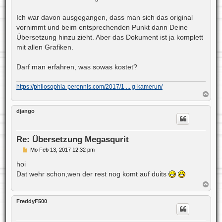
a
g
Ich war davon ausgegangen, dass man sich das original
vornimmt und beim entsprechenden Punkt dann Deine
Übersetzung hinzu zieht. Aber das Dokument ist ja komplett
mit allen Grafiken.
Darf man erfahren, was sowas kostet?
https://philosophia-perennis.com/2017/1 ... g-kamerun/
N
a
c
django
h
o
b
e
Re: Übersetzung Megasqurit
n
B
Mo Feb 13, 2017 12:32 pm
e
i
hoi
t
Dat wehr schon,wen der rest nog komt auf duits
r
a
N
g
a
c
FreddyF500
h
o
b