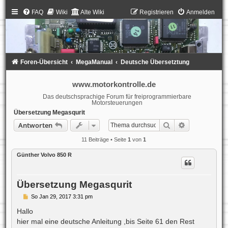
FAQ
Wiki
Alte Wiki
Registrieren
Anmelden
Foren-Übersicht
MegaManual
Deutsche Übersetztung
www.motorkontrolle.de
Das deutschsprachige Forum für freiprogrammierbare
Motorsteuerungen
Übersetzung Megasqurit
Suche
Erweiterte S
Antworten
11 Beiträge • Seite
1
von
1
Günther Volvo 850 R
Übersetzung Megasqurit
B
So Jan 29, 2017 3:31 pm
e
i
Hallo
t
hier mal eine deutsche Anleitung ,bis Seite 61 den Rest
r