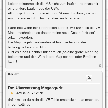
Leider bekomme ich die MS nicht zum laufen und muss mir
eine andere kaufen aus der USA.
Allerdings kann ich mein eigenes St umschreiben ,was mir
erst mal weiter hilft .Das hat aber auch gedauert.
Wäre nett wenn mir einer helfen könnte ,wie kann ich die VE
Map umschreiben so das er meine neue Düsen (grösser)
erkannt werden.
Die Map die jetzt vorhanden ist läuft ,leider sind die
bisherigen Düsen zu klein .
Gibt es einen Rechner mit dem Ich ,so eine grobe Richtung
bekomme und den Wert in der Map senken oder Erhöhen
kann?
N
a
c
Cali-LET
h
o
b
e
Re: Übersetzung Megasqurit
n
B
So Apr 09, 2017 8:23 pm
e
i
dafür musst du nicht die VE Table umstricken, das macht du
t
in den settings
r