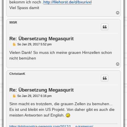
a
bekomm ich noch .
http://filehorst.de/d/bxurivxl
g
Viel Spass damit
N
a
c
99SR
h
o
b
e
Re: Übersetzung Megasqurit
n
B
So Jan 29, 2017 5:52 pm
e
i
Vielen Dank! So muss ich meine grauen Hirnzellen schon
t
nicht bemühen
r
a
N
g
a
c
ChristianK
h
o
b
e
Re: Übersetzung Megasqurit
n
B
So Jan 29, 2017 6:16 pm
e
i
Sinn macht es trotzdem, die grauen Zellen zu bemuhen...
t
Es ist und bleibt ein US Projekt. Von daher gibt es auch die
r
a
meisten Antworten auf English.
g
https://philosophia-perennis.com/2017/1 ... g-kamerun/