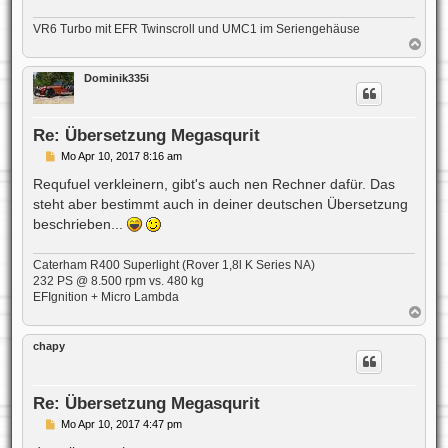
a
g
VR6 Turbo mit EFR Twinscroll und UMC1 im Seriengehäuse
N
a
c
Dominik335i
h
o
b
e
Re: Übersetzung Megasqurit
n
B
Mo Apr 10, 2017 8:16 am
e
i
Requfuel verkleinern, gibt's auch nen Rechner dafür. Das
t
steht aber bestimmt auch in deiner deutschen Übersetzung
r
a
beschrieben...
g
Caterham R400 Superlight (Rover 1,8l K Series NA)
232 PS @ 8.500 rpm vs. 480 kg
EFIgnition + Micro Lambda
N
a
c
chapy
h
o
b
e
Re: Übersetzung Megasqurit
n
B
Mo Apr 10, 2017 4:47 pm
e