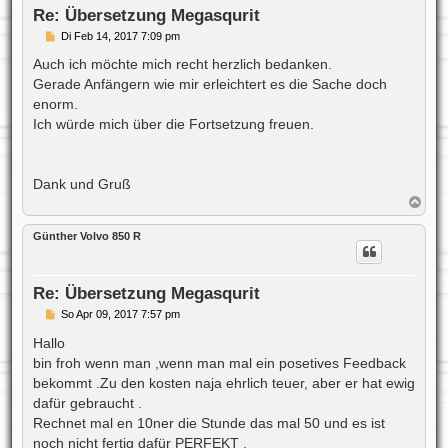
e
Re: Übersetzung Megasqurit
n
B
Di Feb 14, 2017 7:09 pm
e
i
Auch ich möchte mich recht herzlich bedanken.
t
Gerade Anfängern wie mir erleichtert es die Sache doch
r
a
enorm.
g
Ich würde mich über die Fortsetzung freuen.
Dank und Gruß
N
a
c
Günther Volvo 850 R
h
o
b
e
Re: Übersetzung Megasqurit
n
B
So Apr 09, 2017 7:57 pm
e
i
Hallo
t
bin froh wenn man ,wenn man mal ein posetives Feedback
r
a
bekommt .Zu den kosten naja ehrlich teuer, aber er hat ewig
g
dafür gebraucht .
Rechnet mal en 10ner die Stunde das mal 50 und es ist
noch nicht fertig dafür PERFEKT .