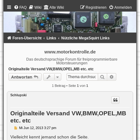
FAQ
Wiki
Alte Wiki
Registrieren
Anmelden
Foren-Übersicht
Links
Nützliche MegaSquirt Links
www.motorkontrolle.de
Das deutschsprachige Forum für freiprogrammierbare
Motorsteuerungen
Originalteile Versand VW,BMW,OPEL,MB etc. etc
Suche
Erweiterte S
Antworten
1 Beitrag • Seite
1
von
1
Schlupski
Originalteile Versand VW,BMW,OPEL,MB
etc. etc
B
Mi Jun 12, 2013 3:27 pm
e
i
Vielleicht kennt jemand schon die Seite.
t