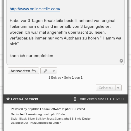
r
a
http://www.online-teile.com/
g
Habe vor 3 Tagen Ersatzteile bestellt anhand von original
Teilenummern und sind innerhalb von 3 tagen geliefert
worden.Ich war mal angenehm überrascht zu lesen,
verfügbar,als immer nur vom Autohaus zu hören " Hamm wa
nich".
kann ich nur empfehlen.
N
a
c
Antworten
h
o
1 Beitrag • Seite
1
von
1
b
e
Gehe zu
n
Foren-Übersicht
Alle Zeiten sind
UTC+02:00
Powered by
phpBB
® Forum Software © phpBB Limited
Deutsche Übersetzung durch
phpBB.de
Style: Black-Silver-Split by Joyce&Luna
phpBB-Style-Design
Datenschutz
|
Nutzungsbedingungen