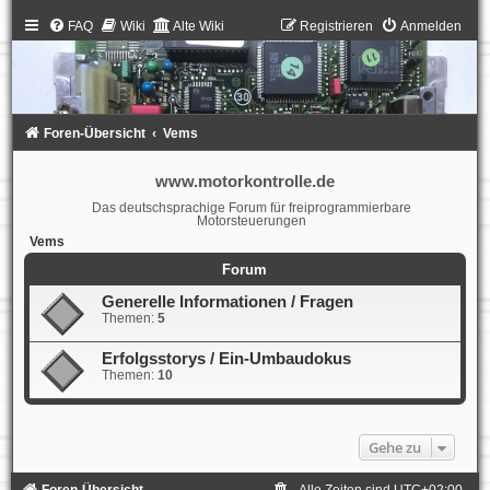
FAQ
Wiki
Alte Wiki
Registrieren
Anmelden
Foren-Übersicht
Vems
www.motorkontrolle.de
Das deutschsprachige Forum für freiprogrammierbare
Motorsteuerungen
Vems
Forum
Generelle Informationen / Fragen
Themen:
5
Erfolgsstorys / Ein-Umbaudokus
Themen:
10
Gehe zu
Foren-Übersicht
Alle Zeiten sind
UTC+02:00