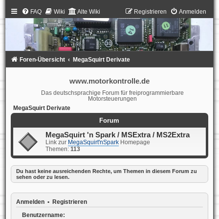
FAQ
Wiki
Alte Wiki
Registrieren
Anmelden
Foren-Übersicht
MegaSquirt Derivate
www.motorkontrolle.de
Das deutschsprachige Forum für freiprogrammierbare
Motorsteuerungen
MegaSquirt Derivate
Forum
MegaSquirt 'n Spark / MSExtra / MS2Extra
Link zur
MegaSquirt'nSpark
Homepage
Themen:
113
Du hast keine ausreichenden Rechte, um Themen in diesem Forum zu
sehen oder zu lesen.
Anmelden
•
Registrieren
Benutzername: