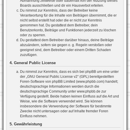
Abmahnung zeitweise oder dauerhaft von der Nutzung dieses
Boards ausschließen und dir ein Hausverbot erteilen.
Du nimmst zur Kenntnis, dass der Betreiber keine
Verantwortung für die Inhalte von Beiträgen übernimmt, die er
nicht selbst erstellt hat oder die er nicht zur Kenntnis
genommen hat. Du gestattest dem Betreiber, dein
Benutzerkonto, Beiträge und Funktionen jederzeit zu löschen
oder zu sperren.
Du gestattest dem Betreiber darüber hinaus, deine Beiträge
abzuändern, sofern sie gegen o. g. Regeln verstoßen oder
geeignet sind, dem Betreiber oder einem Dritten Schaden
zuzufügen.
4. General Public License
Du nimmst zur Kenntnis, dass es sich bei phpBB um eine unter
der „
GNU General Public License v2
“ (GPL) bereitgestellten
Foren-Software von phpBB Limited (www.phpbb.com) handelt;
deutschsprachige Informationen werden durch die
deutschsprachige Community unter www.phpbb.de zur
Verfügung gestellt. Beide haben keinen Einfluss auf die Art und
Weise, wie die Software verwendet wird. Sie können
insbesondere die Verwendung der Software für bestimmte
Zwecke nicht untersagen oder auf Inhalte fremder Foren
Einfluss nehmen.
5. Gewährleistung