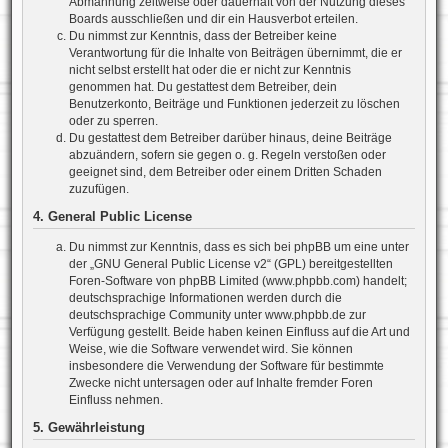
Abmahnung zeitweise oder dauerhaft von der Nutzung dieses
Boards ausschließen und dir ein Hausverbot erteilen.
Du nimmst zur Kenntnis, dass der Betreiber keine
Verantwortung für die Inhalte von Beiträgen übernimmt, die er
nicht selbst erstellt hat oder die er nicht zur Kenntnis
genommen hat. Du gestattest dem Betreiber, dein
Benutzerkonto, Beiträge und Funktionen jederzeit zu löschen
oder zu sperren.
Du gestattest dem Betreiber darüber hinaus, deine Beiträge
abzuändern, sofern sie gegen o. g. Regeln verstoßen oder
geeignet sind, dem Betreiber oder einem Dritten Schaden
zuzufügen.
4. General Public License
Du nimmst zur Kenntnis, dass es sich bei phpBB um eine unter
der „
GNU General Public License v2
“ (GPL) bereitgestellten
Foren-Software von phpBB Limited (www.phpbb.com) handelt;
deutschsprachige Informationen werden durch die
deutschsprachige Community unter www.phpbb.de zur
Verfügung gestellt. Beide haben keinen Einfluss auf die Art und
Weise, wie die Software verwendet wird. Sie können
insbesondere die Verwendung der Software für bestimmte
Zwecke nicht untersagen oder auf Inhalte fremder Foren
Einfluss nehmen.
5. Gewährleistung