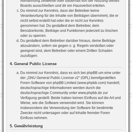
Abmahnung zeitweise oder dauerhaft von der Nutzung dieses
Boards ausschließen und dir ein Hausverbot erteilen.
Du nimmst zur Kenntnis, dass der Betreiber keine
Verantwortung für die Inhalte von Beiträgen übernimmt, die er
nicht selbst erstellt hat oder die er nicht zur Kenntnis
genommen hat. Du gestattest dem Betreiber, dein
Benutzerkonto, Beiträge und Funktionen jederzeit zu löschen
oder zu sperren.
Du gestattest dem Betreiber darüber hinaus, deine Beiträge
abzuändern, sofern sie gegen o. g. Regeln verstoßen oder
geeignet sind, dem Betreiber oder einem Dritten Schaden
zuzufügen.
4. General Public License
Du nimmst zur Kenntnis, dass es sich bei phpBB um eine unter
der „
GNU General Public License v2
“ (GPL) bereitgestellten
Foren-Software von phpBB Limited (www.phpbb.com) handelt;
deutschsprachige Informationen werden durch die
deutschsprachige Community unter www.phpbb.de zur
Verfügung gestellt. Beide haben keinen Einfluss auf die Art und
Weise, wie die Software verwendet wird. Sie können
insbesondere die Verwendung der Software für bestimmte
Zwecke nicht untersagen oder auf Inhalte fremder Foren
Einfluss nehmen.
5. Gewährleistung