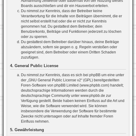
Abmahnung zeitweise oder dauerhaft von der Nutzung dieses
Boards ausschließen und dir ein Hausverbot erteilen.
Du nimmst zur Kenntnis, dass der Betreiber keine
Verantwortung für die Inhalte von Beiträgen übernimmt, die er
nicht selbst erstellt hat oder die er nicht zur Kenntnis
genommen hat. Du gestattest dem Betreiber, dein
Benutzerkonto, Beiträge und Funktionen jederzeit zu löschen
oder zu sperren.
Du gestattest dem Betreiber darüber hinaus, deine Beiträge
abzuändern, sofern sie gegen o. g. Regeln verstoßen oder
geeignet sind, dem Betreiber oder einem Dritten Schaden
zuzufügen.
4. General Public License
Du nimmst zur Kenntnis, dass es sich bei phpBB um eine unter
der „
GNU General Public License v2
“ (GPL) bereitgestellten
Foren-Software von phpBB Limited (www.phpbb.com) handelt;
deutschsprachige Informationen werden durch die
deutschsprachige Community unter www.phpbb.de zur
Verfügung gestellt. Beide haben keinen Einfluss auf die Art und
Weise, wie die Software verwendet wird. Sie können
insbesondere die Verwendung der Software für bestimmte
Zwecke nicht untersagen oder auf Inhalte fremder Foren
Einfluss nehmen.
5. Gewährleistung