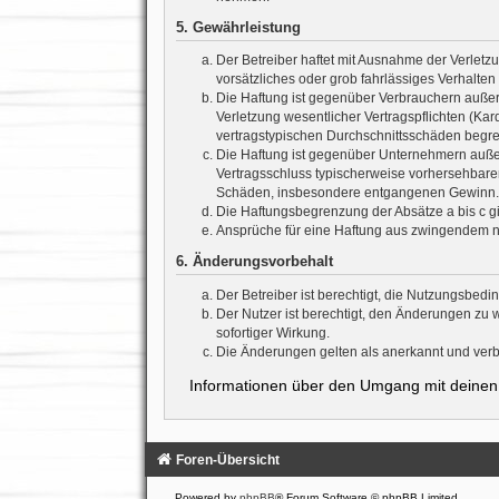
5. Gewährleistung
Der Betreiber haftet mit Ausnahme der Verletzu
vorsätzliches oder grob fahrlässiges Verhalte
Die Haftung ist gegenüber Verbrauchern außer
Verletzung wesentlicher Vertragspflichten (Ka
vertragstypischen Durchschnittsschäden begre
Die Haftung ist gegenüber Unternehmern außer 
Vertragsschluss typischerweise vorhersehbaren
Schäden, insbesondere entgangenen Gewinn.
Die Haftungsbegrenzung der Absätze a bis c gi
Ansprüche für eine Haftung aus zwingendem n
6. Änderungsvorbehalt
Der Betreiber ist berechtigt, die Nutzungsbed
Der Nutzer ist berechtigt, den Änderungen zu 
sofortiger Wirkung.
Die Änderungen gelten als anerkannt und verb
Informationen über den Umgang mit deinen 
Foren-Übersicht
Powered by
phpBB
® Forum Software © phpBB Limited