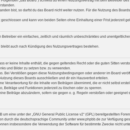
m Folgenden „das Board“) schließt du einen Nutzungsvertrag mit dem Betreiber des 
rstanden.
den bist, so darfst du das Board nicht weiter nutzen. Für die Nutzung des Boards ge
 geschlossen und kann von beiden Seiten ohne Einhaltung einer Frist jederzeit g
em Betreiber ein einfaches, zeitlich und räumlich unbeschränktes und unentgeltlic
a bleibt auch nach Kündigung des Nutzungsvertrages bestehen.
dass er keine Inhalte enthält, die gegen geltendes Recht oder die guten Sitten ver
Links und Bilder zu setzen bzw. zu verwenden.
us. Bei Verstößen gegen diese Nutzungsbedingungen oder anderer im Board veröffe
utzung dieses Boards ausschließen und dir ein Hausverbot erteilen.
e Verantwortung für die Inhalte von Beiträgen übernimmt, die er nicht selbst erstel
o, Beiträge und Funktionen jederzeit zu löschen oder zu sperren.
eine Beiträge abzuändern, sofern sie gegen o. g. Regeln verstoßen oder geeignet 
B um eine unter der „
GNU General Public License v2
“ (GPL) bereitgestellten For
en durch die deutschsprachige Community unter www.phpbb.de zur Verfügung gestel
önnen insbesondere die Verwendung der Software für bestimmte Zwecke nicht unter