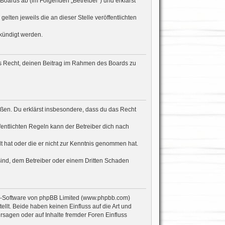
Boards ab (im Folgenden „Betreiber“) und erklärst
lten jeweils die an dieser Stelle veröffentlichten
ekündigt werden.
hes Recht, deinen Beitrag im Rahmen des Boards zu
stoßen. Du erklärst insbesondere, dass du das Recht
ntlichten Regeln kann der Betreiber dich nach
lt hat oder die er nicht zur Kenntnis genommen hat.
sind, dem Betreiber oder einem Dritten Schaden
en-Software von phpBB Limited (www.phpbb.com)
lt. Beide haben keinen Einfluss auf die Art und
sagen oder auf Inhalte fremder Foren Einfluss