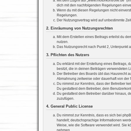
Mit dem Zugriff auf „www.motorkontrolle.de“ (i
dich mit den nachfolgenden Regelungen einve
Wenn du mit diesen Regelungen nicht einverstan
Regelungen.
Der Nutzungsvertrag wird auf unbestimmte Zeit
2. Einräumung von Nutzungsrechten
Mit dem Erstellen eines Beitrags erteilst du d
nutzen.
Das Nutzungsrecht nach Punkt 2, Unterpunkt 
3. Pflichten des Nutzers
Du erklärst mit der Erstellung eines Beitrags, 
besitzt, die in deinen Beiträgen verwendeten 
Der Betreiber des Boards übt das Hausrecht a
Abmahnung zeitweise oder dauerhaft von der N
Du nimmst zur Kenntnis, dass der Betreiber kein
Du gestattest dem Betreiber, dein Benutzerkont
Du gestattest dem Betreiber darüber hinaus, d
zuzufügen.
4. General Public License
Du nimmst zur Kenntnis, dass es sich bei phpB
handelt; deutschsprachige Informationen werd
Weise, wie die Software verwendet wird. Sie k
nehmen.