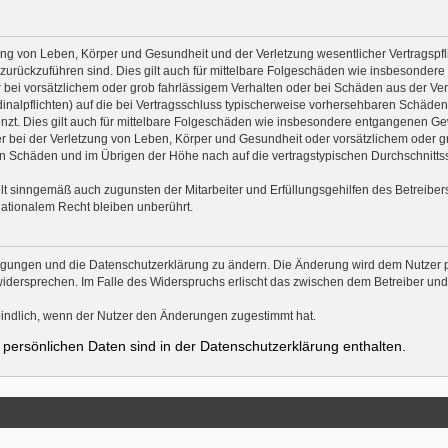
ng von Leben, Körper und Gesundheit und der Verletzung wesentlicher Vertragspflic
n zurückzuführen sind. Dies gilt auch für mittelbare Folgeschäden wie insbesonde
 bei vorsätzlichem oder grob fahrlässigem Verhalten oder bei Schäden aus der Ve
rdinalpflichten) auf die bei Vertragsschluss typischerweise vorhersehbaren Schäde
nzt. Dies gilt auch für mittelbare Folgeschäden wie insbesondere entgangenen Ge
bei der Verletzung von Leben, Körper und Gesundheit oder vorsätzlichem oder gro
 Schäden und im Übrigen der Höhe nach auf die vertragstypischen Durchschnittssc
lt sinngemäß auch zugunsten der Mitarbeiter und Erfüllungsgehilfen des Betreibers
ationalem Recht bleiben unberührt.
ingungen und die Datenschutzerklärung zu ändern. Die Änderung wird dem Nutzer pe
widersprechen. Im Falle des Widerspruchs erlischt das zwischen dem Betreiber un
indlich, wenn der Nutzer den Änderungen zugestimmt hat.
persönlichen Daten sind in der Datenschutzerklärung enthalten.