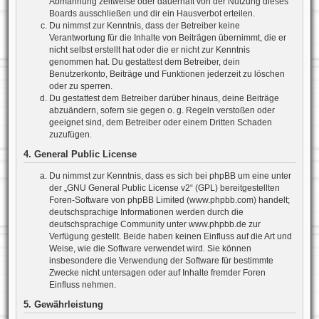
Abmahnung zeitweise oder dauerhaft von der Nutzung dieses
Boards ausschließen und dir ein Hausverbot erteilen.
Du nimmst zur Kenntnis, dass der Betreiber keine
Verantwortung für die Inhalte von Beiträgen übernimmt, die er
nicht selbst erstellt hat oder die er nicht zur Kenntnis
genommen hat. Du gestattest dem Betreiber, dein
Benutzerkonto, Beiträge und Funktionen jederzeit zu löschen
oder zu sperren.
Du gestattest dem Betreiber darüber hinaus, deine Beiträge
abzuändern, sofern sie gegen o. g. Regeln verstoßen oder
geeignet sind, dem Betreiber oder einem Dritten Schaden
zuzufügen.
4. General Public License
Du nimmst zur Kenntnis, dass es sich bei phpBB um eine unter
der „
GNU General Public License v2
“ (GPL) bereitgestellten
Foren-Software von phpBB Limited (www.phpbb.com) handelt;
deutschsprachige Informationen werden durch die
deutschsprachige Community unter www.phpbb.de zur
Verfügung gestellt. Beide haben keinen Einfluss auf die Art und
Weise, wie die Software verwendet wird. Sie können
insbesondere die Verwendung der Software für bestimmte
Zwecke nicht untersagen oder auf Inhalte fremder Foren
Einfluss nehmen.
5. Gewährleistung