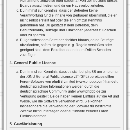
Abmahnung zeitweise oder dauerhaft von der Nutzung dieses
Boards ausschließen und dir ein Hausverbot erteilen.
Du nimmst zur Kenntnis, dass der Betreiber keine
Verantwortung für die Inhalte von Beiträgen übernimmt, die er
nicht selbst erstellt hat oder die er nicht zur Kenntnis
genommen hat. Du gestattest dem Betreiber, dein
Benutzerkonto, Beiträge und Funktionen jederzeit zu löschen
oder zu sperren.
Du gestattest dem Betreiber darüber hinaus, deine Beiträge
abzuändern, sofern sie gegen o. g. Regeln verstoßen oder
geeignet sind, dem Betreiber oder einem Dritten Schaden
zuzufügen.
4. General Public License
Du nimmst zur Kenntnis, dass es sich bei phpBB um eine unter
der „
GNU General Public License v2
“ (GPL) bereitgestellten
Foren-Software von phpBB Limited (www.phpbb.com) handelt;
deutschsprachige Informationen werden durch die
deutschsprachige Community unter www.phpbb.de zur
Verfügung gestellt. Beide haben keinen Einfluss auf die Art und
Weise, wie die Software verwendet wird. Sie können
insbesondere die Verwendung der Software für bestimmte
Zwecke nicht untersagen oder auf Inhalte fremder Foren
Einfluss nehmen.
5. Gewährleistung