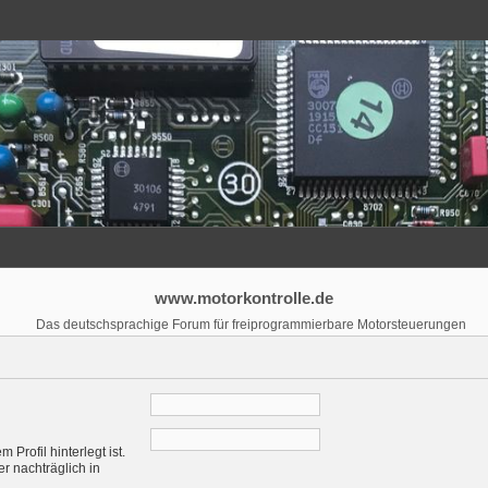
www.motorkontrolle.de
Das deutschsprachige Forum für freiprogrammierbare Motorsteuerungen
Profil hinterlegt ist.
r nachträglich in