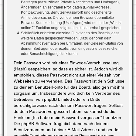
Beiträgen (dazu zählen Private Nachrichten und Umfragen),
Änderungen an zentralen Profildaten (E-Mail-Adresse,
Kontoaktivierung, Benutzer-Passwort) und gescheiterte
Anmeldeversuche. Die von deinem Browser übermittelte
Browser-Kennzeichnung (User Agent) wird nur in der „Wer ist
online?“-Funktion angezeigt und nicht dauerhaft gespeichert.
Schließlich erfordern einzelne Funktionen des Boards, dass
weitere Daten gespeichert werden. Dazu gehören dein
Abstimmungsverhalten bei Umfragen, der Gelesen-Status von
deinen Beiträgen oder explizit von dir gesetzte Lesezeichen
oder Benachrichtigungsfunktionen.
Dein Passwort wird mit einer Einwege-Verschlüsselung
(Hash) gespeichert, so dass es sicher ist. Jedoch wird dir
empfohlen, dieses Passwort nicht auf einer Vielzahl von
Webseiten zu verwenden. Das Passwort ist dein Schlüssel
zu deinem Benutzerkonto für das Board, also geh mit ihm
sorgsam um. Insbesondere wird dich kein Vertreter des
Betreibers, von phpBB Limited oder ein Dritter
berechtigterweise nach deinem Passwort fragen. Solltest
du dein Passwort vergessen haben, so kannst du die
Funktion „Ich habe mein Passwort vergessen“ benutzen.
Die phpBB-Software fragt dich dann nach deinem
Benutzernamen und deiner E-Mail-Adresse und sendet
anschließend ein neu generiertes Passwort an diese