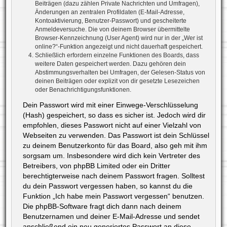
Beiträgen (dazu zählen Private Nachrichten und Umfragen),
Änderungen an zentralen Profildaten (E-Mail-Adresse,
Kontoaktivierung, Benutzer-Passwort) und gescheiterte
Anmeldeversuche. Die von deinem Browser übermittelte
Browser-Kennzeichnung (User Agent) wird nur in der „Wer ist
online?“-Funktion angezeigt und nicht dauerhaft gespeichert.
Schließlich erfordern einzelne Funktionen des Boards, dass
weitere Daten gespeichert werden. Dazu gehören dein
Abstimmungsverhalten bei Umfragen, der Gelesen-Status von
deinen Beiträgen oder explizit von dir gesetzte Lesezeichen
oder Benachrichtigungsfunktionen.
Dein Passwort wird mit einer Einwege-Verschlüsselung
(Hash) gespeichert, so dass es sicher ist. Jedoch wird dir
empfohlen, dieses Passwort nicht auf einer Vielzahl von
Webseiten zu verwenden. Das Passwort ist dein Schlüssel
zu deinem Benutzerkonto für das Board, also geh mit ihm
sorgsam um. Insbesondere wird dich kein Vertreter des
Betreibers, von phpBB Limited oder ein Dritter
berechtigterweise nach deinem Passwort fragen. Solltest
du dein Passwort vergessen haben, so kannst du die
Funktion „Ich habe mein Passwort vergessen“ benutzen.
Die phpBB-Software fragt dich dann nach deinem
Benutzernamen und deiner E-Mail-Adresse und sendet
anschließend ein neu generiertes Passwort an diese