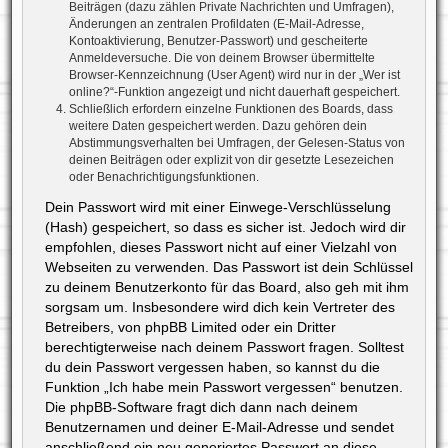
Beiträgen (dazu zählen Private Nachrichten und Umfragen),
Änderungen an zentralen Profildaten (E-Mail-Adresse,
Kontoaktivierung, Benutzer-Passwort) und gescheiterte
Anmeldeversuche. Die von deinem Browser übermittelte
Browser-Kennzeichnung (User Agent) wird nur in der „Wer ist
online?“-Funktion angezeigt und nicht dauerhaft gespeichert.
Schließlich erfordern einzelne Funktionen des Boards, dass
weitere Daten gespeichert werden. Dazu gehören dein
Abstimmungsverhalten bei Umfragen, der Gelesen-Status von
deinen Beiträgen oder explizit von dir gesetzte Lesezeichen
oder Benachrichtigungsfunktionen.
Dein Passwort wird mit einer Einwege-Verschlüsselung
(Hash) gespeichert, so dass es sicher ist. Jedoch wird dir
empfohlen, dieses Passwort nicht auf einer Vielzahl von
Webseiten zu verwenden. Das Passwort ist dein Schlüssel
zu deinem Benutzerkonto für das Board, also geh mit ihm
sorgsam um. Insbesondere wird dich kein Vertreter des
Betreibers, von phpBB Limited oder ein Dritter
berechtigterweise nach deinem Passwort fragen. Solltest
du dein Passwort vergessen haben, so kannst du die
Funktion „Ich habe mein Passwort vergessen“ benutzen.
Die phpBB-Software fragt dich dann nach deinem
Benutzernamen und deiner E-Mail-Adresse und sendet
anschließend ein neu generiertes Passwort an diese