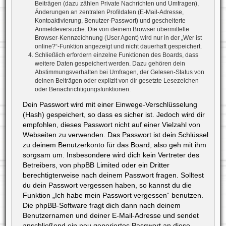
Beiträgen (dazu zählen Private Nachrichten und Umfragen),
Änderungen an zentralen Profildaten (E-Mail-Adresse,
Kontoaktivierung, Benutzer-Passwort) und gescheiterte
Anmeldeversuche. Die von deinem Browser übermittelte
Browser-Kennzeichnung (User Agent) wird nur in der „Wer ist
online?“-Funktion angezeigt und nicht dauerhaft gespeichert.
Schließlich erfordern einzelne Funktionen des Boards, dass
weitere Daten gespeichert werden. Dazu gehören dein
Abstimmungsverhalten bei Umfragen, der Gelesen-Status von
deinen Beiträgen oder explizit von dir gesetzte Lesezeichen
oder Benachrichtigungsfunktionen.
Dein Passwort wird mit einer Einwege-Verschlüsselung
(Hash) gespeichert, so dass es sicher ist. Jedoch wird dir
empfohlen, dieses Passwort nicht auf einer Vielzahl von
Webseiten zu verwenden. Das Passwort ist dein Schlüssel
zu deinem Benutzerkonto für das Board, also geh mit ihm
sorgsam um. Insbesondere wird dich kein Vertreter des
Betreibers, von phpBB Limited oder ein Dritter
berechtigterweise nach deinem Passwort fragen. Solltest
du dein Passwort vergessen haben, so kannst du die
Funktion „Ich habe mein Passwort vergessen“ benutzen.
Die phpBB-Software fragt dich dann nach deinem
Benutzernamen und deiner E-Mail-Adresse und sendet
anschließend ein neu generiertes Passwort an diese