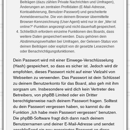
Beiträgen (dazu zählen Private Nachrichten und Umfragen),
Änderungen an zentralen Profildaten (E-Mail-Adresse,
Kontoaktivierung, Benutzer-Passwort) und gescheiterte
Anmeldeversuche. Die von deinem Browser übermittelte
Browser-Kennzeichnung (User Agent) wird nur in der „Wer ist
online?“-Funktion angezeigt und nicht dauerhaft gespeichert.
Schließlich erfordern einzelne Funktionen des Boards, dass
weitere Daten gespeichert werden. Dazu gehören dein
Abstimmungsverhalten bei Umfragen, der Gelesen-Status von
deinen Beiträgen oder explizit von dir gesetzte Lesezeichen
oder Benachrichtigungsfunktionen.
Dein Passwort wird mit einer Einwege-Verschlüsselung
(Hash) gespeichert, so dass es sicher ist. Jedoch wird dir
empfohlen, dieses Passwort nicht auf einer Vielzahl von
Webseiten zu verwenden. Das Passwort ist dein Schlüssel
zu deinem Benutzerkonto für das Board, also geh mit ihm
sorgsam um. Insbesondere wird dich kein Vertreter des
Betreibers, von phpBB Limited oder ein Dritter
berechtigterweise nach deinem Passwort fragen. Solltest
du dein Passwort vergessen haben, so kannst du die
Funktion „Ich habe mein Passwort vergessen“ benutzen.
Die phpBB-Software fragt dich dann nach deinem
Benutzernamen und deiner E-Mail-Adresse und sendet
anschließend ein neu generiertes Passwort an diese