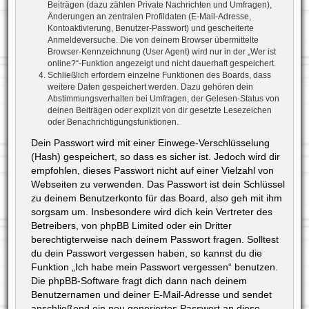
Beiträgen (dazu zählen Private Nachrichten und Umfragen),
Änderungen an zentralen Profildaten (E-Mail-Adresse,
Kontoaktivierung, Benutzer-Passwort) und gescheiterte
Anmeldeversuche. Die von deinem Browser übermittelte
Browser-Kennzeichnung (User Agent) wird nur in der „Wer ist
online?“-Funktion angezeigt und nicht dauerhaft gespeichert.
Schließlich erfordern einzelne Funktionen des Boards, dass
weitere Daten gespeichert werden. Dazu gehören dein
Abstimmungsverhalten bei Umfragen, der Gelesen-Status von
deinen Beiträgen oder explizit von dir gesetzte Lesezeichen
oder Benachrichtigungsfunktionen.
Dein Passwort wird mit einer Einwege-Verschlüsselung
(Hash) gespeichert, so dass es sicher ist. Jedoch wird dir
empfohlen, dieses Passwort nicht auf einer Vielzahl von
Webseiten zu verwenden. Das Passwort ist dein Schlüssel
zu deinem Benutzerkonto für das Board, also geh mit ihm
sorgsam um. Insbesondere wird dich kein Vertreter des
Betreibers, von phpBB Limited oder ein Dritter
berechtigterweise nach deinem Passwort fragen. Solltest
du dein Passwort vergessen haben, so kannst du die
Funktion „Ich habe mein Passwort vergessen“ benutzen.
Die phpBB-Software fragt dich dann nach deinem
Benutzernamen und deiner E-Mail-Adresse und sendet
anschließend ein neu generiertes Passwort an diese