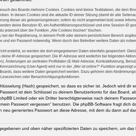
Besuch des Boards mehrere Cookies. Cookies sind kleine Textdateien, die dein Bro
iben. In diesen Cookies sind die aktuelle ID deiner Sitzung (damit dir alle Seite
ierung dieser als gelesen/ungelesen; sofern du nicht angemeldet bist) sowie Info
 werden deine Benutzer-ID, ein Authentifizierungsschlüssel und eine Session-ID g
du jederzeit über die Funktion „Alle Cookies löschen“ löschen.
 bei der Registrierung, in deinem Profil oder deinem persönlichem Bereich angibst
 und ein Passwort notwendig. Wenn durch den Betreiber weitere Daten als notwendi
cht erstellst, so werden die dort eingegebenen Daten ebenfalls gespeichert. Gleich
h deine IP-Adresse gespeichert. Die IP-Adresse wird weiterhin bei folgenden Akti
n), Änderungen an zentralen Profildaten (E-Mail-Adresse, Kontoaktivierung, Benu
ennzeichnung (User Agent) wird nur in der „Wer ist online?“-Funktion angezeigt un
s Boards, dass weitere Daten gespeichert werden. Dazu gehören dein Abstimmungs
te Lesezeichen oder Benachrichtigungsfunktionen.
lüsselung (Hash) gespeichert, so dass es sicher ist. Jedoch wird dir e
Passwort ist dein Schlüssel zu deinem Benutzerkonto für das Board, 
n phpBB Limited oder ein Dritter berechtigterweise nach deinem Passwor
e mein Passwort vergessen“ benutzen. Die phpBB-Software fragt dich
n neu generiertes Passwort an diese Adresse, mit dem du dann auf das
ingegebenen und oben näher spezifizierten Daten zu speichern, um das