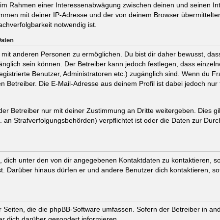
t, im Rahmen einer Interessenabwägung zwischen deinen und seinen Int
ammen mit deiner IP-Adresse und der von deinem Browser übermittelte
chverfolgbarkeit notwendig ist.
Daten
mit anderen Personen zu ermöglichen. Du bist dir daher bewusst, dass 
ugänglich sein können. Der Betreiber kann jedoch festlegen, dass einzel
registrierte Benutzer, Administratoren etc.) zugänglich sind. Wenn du
 Betreiber. Die E-Mail-Adresse aus deinem Profil ist dabei jedoch nur
r Betreiber nur mit deiner Zustimmung an Dritte weitergeben. Dies gilt
an Strafverfolgungsbehörden) verpflichtet ist oder die Daten zur Durch
 dich unter den von dir angegebenen Kontaktdaten zu kontaktieren, sof
st. Darüber hinaus dürfen er und andere Benutzer dich kontaktieren, s
er Seiten, die die phpBB-Software umfassen. Sofern der Betreiber in an
r dich darüber gesondert informieren.