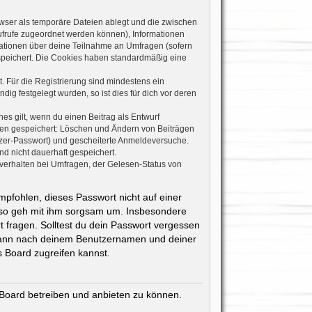
wser als temporäre Dateien ablegt und die zwischen
naufrufe zugeordnet werden können), Informationen
rmationen über deine Teilnahme an Umfragen (sofern
espeichert. Die Cookies haben standardmäßig eine
. Für die Registrierung sind mindestens ein
g festgelegt wurden, so ist dies für dich vor deren
es gilt, wenn du einen Beitrag als Entwurf
onen gespeichert: Löschen und Ändern von Beiträgen
tzer-Passwort) und gescheiterte Anmeldeversuche.
d nicht dauerhaft gespeichert.
verhalten bei Umfragen, der Gelesen-Status von
mpfohlen, dieses Passwort nicht auf einer
also geh mit ihm sorgsam um. Insbesondere
t fragen. Solltest du dein Passwort vergessen
 dann nach deinem Benutzernamen und deiner
 Board zugreifen kannst.
 Board betreiben und anbieten zu können.