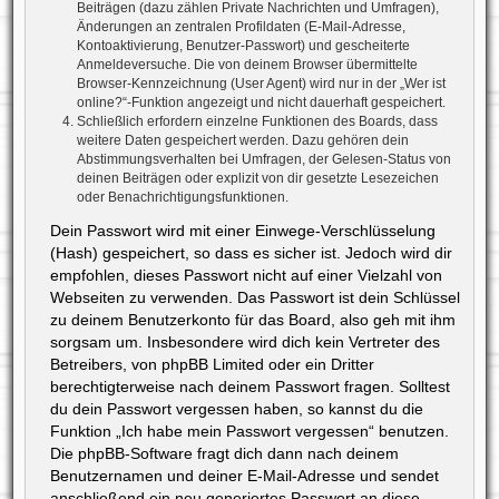
Beiträgen (dazu zählen Private Nachrichten und Umfragen),
Änderungen an zentralen Profildaten (E-Mail-Adresse,
Kontoaktivierung, Benutzer-Passwort) und gescheiterte
Anmeldeversuche. Die von deinem Browser übermittelte
Browser-Kennzeichnung (User Agent) wird nur in der „Wer ist
online?“-Funktion angezeigt und nicht dauerhaft gespeichert.
Schließlich erfordern einzelne Funktionen des Boards, dass
weitere Daten gespeichert werden. Dazu gehören dein
Abstimmungsverhalten bei Umfragen, der Gelesen-Status von
deinen Beiträgen oder explizit von dir gesetzte Lesezeichen
oder Benachrichtigungsfunktionen.
Dein Passwort wird mit einer Einwege-Verschlüsselung
(Hash) gespeichert, so dass es sicher ist. Jedoch wird dir
empfohlen, dieses Passwort nicht auf einer Vielzahl von
Webseiten zu verwenden. Das Passwort ist dein Schlüssel
zu deinem Benutzerkonto für das Board, also geh mit ihm
sorgsam um. Insbesondere wird dich kein Vertreter des
Betreibers, von phpBB Limited oder ein Dritter
berechtigterweise nach deinem Passwort fragen. Solltest
du dein Passwort vergessen haben, so kannst du die
Funktion „Ich habe mein Passwort vergessen“ benutzen.
Die phpBB-Software fragt dich dann nach deinem
Benutzernamen und deiner E-Mail-Adresse und sendet
anschließend ein neu generiertes Passwort an diese