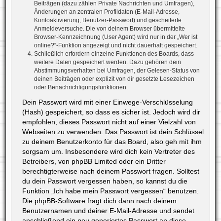
Beiträgen (dazu zählen Private Nachrichten und Umfragen),
Änderungen an zentralen Profildaten (E-Mail-Adresse,
Kontoaktivierung, Benutzer-Passwort) und gescheiterte
Anmeldeversuche. Die von deinem Browser übermittelte
Browser-Kennzeichnung (User Agent) wird nur in der „Wer ist
online?“-Funktion angezeigt und nicht dauerhaft gespeichert.
Schließlich erfordern einzelne Funktionen des Boards, dass
weitere Daten gespeichert werden. Dazu gehören dein
Abstimmungsverhalten bei Umfragen, der Gelesen-Status von
deinen Beiträgen oder explizit von dir gesetzte Lesezeichen
oder Benachrichtigungsfunktionen.
Dein Passwort wird mit einer Einwege-Verschlüsselung
(Hash) gespeichert, so dass es sicher ist. Jedoch wird dir
empfohlen, dieses Passwort nicht auf einer Vielzahl von
Webseiten zu verwenden. Das Passwort ist dein Schlüssel
zu deinem Benutzerkonto für das Board, also geh mit ihm
sorgsam um. Insbesondere wird dich kein Vertreter des
Betreibers, von phpBB Limited oder ein Dritter
berechtigterweise nach deinem Passwort fragen. Solltest
du dein Passwort vergessen haben, so kannst du die
Funktion „Ich habe mein Passwort vergessen“ benutzen.
Die phpBB-Software fragt dich dann nach deinem
Benutzernamen und deiner E-Mail-Adresse und sendet
anschließend ein neu generiertes Passwort an diese