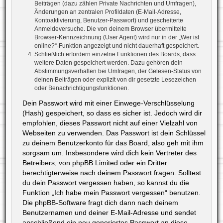
Beiträgen (dazu zählen Private Nachrichten und Umfragen),
Änderungen an zentralen Profildaten (E-Mail-Adresse,
Kontoaktivierung, Benutzer-Passwort) und gescheiterte
Anmeldeversuche. Die von deinem Browser übermittelte
Browser-Kennzeichnung (User Agent) wird nur in der „Wer ist
online?“-Funktion angezeigt und nicht dauerhaft gespeichert.
Schließlich erfordern einzelne Funktionen des Boards, dass
weitere Daten gespeichert werden. Dazu gehören dein
Abstimmungsverhalten bei Umfragen, der Gelesen-Status von
deinen Beiträgen oder explizit von dir gesetzte Lesezeichen
oder Benachrichtigungsfunktionen.
Dein Passwort wird mit einer Einwege-Verschlüsselung
(Hash) gespeichert, so dass es sicher ist. Jedoch wird dir
empfohlen, dieses Passwort nicht auf einer Vielzahl von
Webseiten zu verwenden. Das Passwort ist dein Schlüssel
zu deinem Benutzerkonto für das Board, also geh mit ihm
sorgsam um. Insbesondere wird dich kein Vertreter des
Betreibers, von phpBB Limited oder ein Dritter
berechtigterweise nach deinem Passwort fragen. Solltest
du dein Passwort vergessen haben, so kannst du die
Funktion „Ich habe mein Passwort vergessen“ benutzen.
Die phpBB-Software fragt dich dann nach deinem
Benutzernamen und deiner E-Mail-Adresse und sendet
anschließend ein neu generiertes Passwort an diese