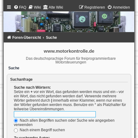
FAQ
Wiki
Alte Wiki
Registrieren
Anmelden
Foren-Übersicht
Suche
www.motorkontrolle.de
Das deutschsprachige Forum für freiprogrammierbare
Motorsteuerungen
Suche
Suchanfrage
Suche nach Wörtern:
Setze ein
+
vor ein Wort, das gefunden werden muss und ein
-
vor
ein Wort, das nicht gefunden werden darf. Verwende mehrere
Wörter getrennt durch
|
innerhalb einer Klammer, wenn nur eines
der Wörter gefunden werden muss. Benutze ein * als Platzhalter für
teilweise Übereinstimmungen.
Nach allen Begriffen suchen oder Suche wie angegeben
verwenden
Nach einem Begriff suchen
Zu suchender Autor: