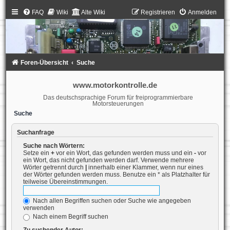
FAQ
Wiki
Alte Wiki
Registrieren
Anmelden
Foren-Übersicht
Suche
www.motorkontrolle.de
Das deutschsprachige Forum für freiprogrammierbare
Motorsteuerungen
Suche
Suchanfrage
Suche nach Wörtern:
Setze ein
+
vor ein Wort, das gefunden werden muss und ein
-
vor
ein Wort, das nicht gefunden werden darf. Verwende mehrere
Wörter getrennt durch
|
innerhalb einer Klammer, wenn nur eines
der Wörter gefunden werden muss. Benutze ein * als Platzhalter für
teilweise Übereinstimmungen.
Nach allen Begriffen suchen oder Suche wie angegeben
verwenden
Nach einem Begriff suchen
Zu suchender Autor: