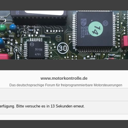
www.motorkontrolle.de
Das deutschsprachige Forum für freiprogrammierbare Motorsteuerungen
Verfügung. Bitte versuche es in 13 Sekunden erneut.