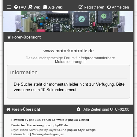
FAQ
Wiki
Alte Wiki
Registrieren
Anmelden
Foren-Übersicht
www.motorkontrolle.de
Das deutschsprachige Forum für freiprogrammierbare
Motorsteuerungen
Information
Die Suche steht dir momentan leider nicht zur Verfügung. Bitte
versuche es in 10 Sekunden erneut.
Foren-Übersicht
Alle Zeiten sind
UTC+02:00
Powered by
phpBB
® Forum Software © phpBB Limited
Deutsche Übersetzung durch
phpBB.de
Style: Black-Silver-Split by Joyce&Luna
phpBB-Style-Design
Datenschutz
|
Nutzungsbedingungen