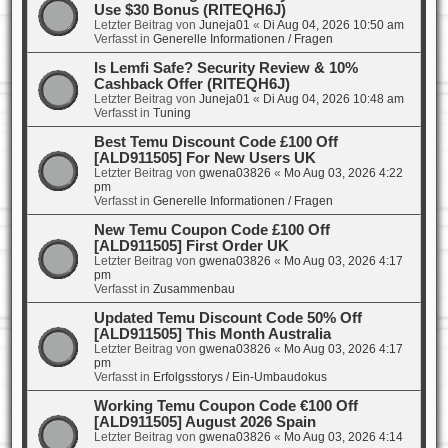
Use $30 Bonus (RITEQH6J)
Letzter Beitrag von
Juneja01
«
Di Aug 04, 2026 10:50 am
Verfasst in
Generelle Informationen / Fragen
Is Lemfi Safe? Security Review & 10%
Cashback Offer (RITEQH6J)
Letzter Beitrag von
Juneja01
«
Di Aug 04, 2026 10:48 am
Verfasst in
Tuning
Best Temu Discount Code £100 Off
[ALD911505] For New Users UK
Letzter Beitrag von
gwena03826
«
Mo Aug 03, 2026 4:22
pm
Verfasst in
Generelle Informationen / Fragen
New Temu Coupon Code £100 Off
[ALD911505] First Order UK
Letzter Beitrag von
gwena03826
«
Mo Aug 03, 2026 4:17
pm
Verfasst in
Zusammenbau
Updated Temu Discount Code 50% Off
[ALD911505] This Month Australia
Letzter Beitrag von
gwena03826
«
Mo Aug 03, 2026 4:17
pm
Verfasst in
Erfolgsstorys / Ein-Umbaudokus
Working Temu Coupon Code €100 Off
[ALD911505] August 2026 Spain
Letzter Beitrag von
gwena03826
«
Mo Aug 03, 2026 4:14