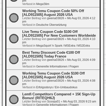
pm
Verfasst in
MegaStim
Working Temu Coupon Code 50% Off
[ALD911505] August 2026 USA
Letzter Beitrag von
gwena03826
«
Mo Aug 03, 2026 4:12
pm
Verfasst in
Deutsche Übersetztung
Live Temu Coupon Code $100 Off
[ALD911505] For New Customers Worldwide
Letzter Beitrag von
gwena03826
«
Mo Aug 03, 2026 4:10
pm
Verfasst in
MegaSquirt 'n Spark / MSExtra / MS2Extra
Best Temu Discount Code €100 Off
[ALD911505] Today France
Letzter Beitrag von
gwena03826
«
Mo Aug 03, 2026 4:09
pm
Verfasst in
Generelle Informationen / Fragen
Working Temu Coupon Code $100 Off
[ALD911505] August 2026 USA
Letzter Beitrag von
gwena03826
«
Mo Aug 03, 2026 4:08
pm
Verfasst in
Erfolgsstorys / Ein-Umbaudokus
Lemfi Competitors Compared + 15€ Sign-Up
Bonus! (RITEQH6J)
Letzter Beitrag von
Scoopy01
«
Mo Aug 03, 2026 9:23 am
Verfasst in
Generelle Informationen / Fragen