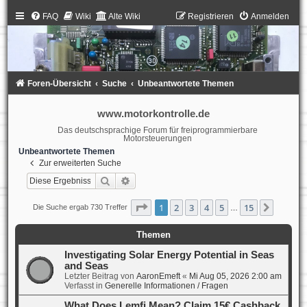
FAQ
Wiki
Alte Wiki
Registrieren
Anmelden
Foren-Übersicht
Suche
Unbeantwortete Themen
www.motorkontrolle.de
Das deutschsprachige Forum für freiprogrammierbare
Motorsteuerungen
Unbeantwortete Themen
Zur erweiterten Suche
Suche
Erweiterte Suche
Seite
1
von
15
1
2
3
4
5
15
Nächst
Die Suche ergab 730 Treffer
…
Themen
Investigating Solar Energy Potential in Seas
and Seas
Letzter Beitrag von
AaronEmeft
«
Mi Aug 05, 2026 2:00 am
Verfasst in
Generelle Informationen / Fragen
What Does Lemfi Mean? Claim 15€ Cashback