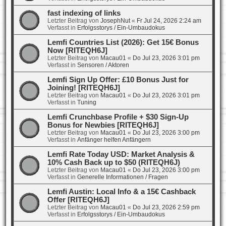
fast indexing of links
Letzter Beitrag von
JosephNut
«
Fr Jul 24, 2026 2:24 am
Verfasst in
Erfolgsstorys / Ein-Umbaudokus
Lemfi Countries List (2026): Get 15€ Bonus
Now [RITEQH6J]
Letzter Beitrag von
Macau01
«
Do Jul 23, 2026 3:01 pm
Verfasst in
Sensoren / Aktoren
Lemfi Sign Up Offer: £10 Bonus Just for
Joining! [RITEQH6J]
Letzter Beitrag von
Macau01
«
Do Jul 23, 2026 3:01 pm
Verfasst in
Tuning
Lemfi Crunchbase Profile + $30 Sign-Up
Bonus for Newbies [RITEQH6J]
Letzter Beitrag von
Macau01
«
Do Jul 23, 2026 3:00 pm
Verfasst in
Anfänger helfen Anfängern
Lemfi Rate Today USD: Market Analysis &
10% Cash Back up to $50 (RITEQH6J)
Letzter Beitrag von
Macau01
«
Do Jul 23, 2026 3:00 pm
Verfasst in
Generelle Informationen / Fragen
Lemfi Austin: Local Info & a 15€ Cashback
Offer [RITEQH6J]
Letzter Beitrag von
Macau01
«
Do Jul 23, 2026 2:59 pm
Verfasst in
Erfolgsstorys / Ein-Umbaudokus