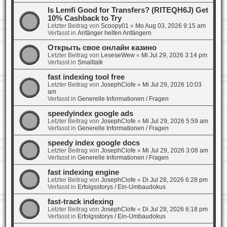
Is Lemfi Good for Transfers? (RITEQH6J) Get
10% Cashback to Try
Letzter Beitrag von
Scoopy01
«
Mo Aug 03, 2026 9:15 am
Verfasst in
Anfänger helfen Anfängern
Открыть свое онлайн казино
Letzter Beitrag von
LeseseWew
«
Mi Jul 29, 2026 3:14 pm
Verfasst in
Smalltalk
fast indexing tool free
Letzter Beitrag von
JosephClofe
«
Mi Jul 29, 2026 10:03
am
Verfasst in
Generelle Informationen / Fragen
speedyindex google ads
Letzter Beitrag von
JosephClofe
«
Mi Jul 29, 2026 5:59 am
Verfasst in
Generelle Informationen / Fragen
speedy index google docs
Letzter Beitrag von
JosephClofe
«
Mi Jul 29, 2026 3:08 am
Verfasst in
Generelle Informationen / Fragen
fast indexing engine
Letzter Beitrag von
JosephClofe
«
Di Jul 28, 2026 6:28 pm
Verfasst in
Erfolgsstorys / Ein-Umbaudokus
fast-track indexing
Letzter Beitrag von
JosephClofe
«
Di Jul 28, 2026 6:18 pm
Verfasst in
Erfolgsstorys / Ein-Umbaudokus