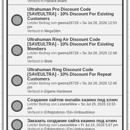
Verfasst in
Flyback board
Ultrahuman Pro Discount Code
[SAVEULTRA] - 10% Discount For Existing
Customers
Letzter Beitrag von
gwena26726
«
So Jul 26, 2026 12:53
pm
Verfasst in
MegaStim
Ultrahuman Ring Air Discount Code
[SAVEULTRA] - 10% Discount For Existing
Members
Letzter Beitrag von
gwena26726
«
So Jul 26, 2026 12:48
pm
Verfasst in
Biete
Ultrahuman Ring Discount Code
[SAVEULTRA] - 10% Discount For Repeat
Customers
Letzter Beitrag von
gwena26726
«
So Jul 26, 2026 12:46
pm
Verfasst in
Eigene Hardware
Создание сайтов онлайн казино под ключ
Letzter Beitrag von
LeseseWew
«
So Jul 26, 2026 10:33
am
Verfasst in
Erfolgsstorys / Ein-Umbaudokus
Заказать создание сайта казино под ключ
Letzter Beitrag von
LeseseWew
«
Fr Jul 24, 2026 5:07 pm
Verfasst in
Erfolgsstorys / Ein-Umbaudokus