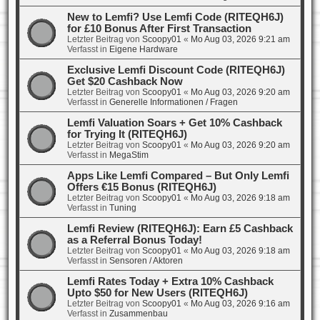
New to Lemfi? Use Lemfi Code (RITEQH6J)
for £10 Bonus After First Transaction
Letzter Beitrag von
Scoopy01
«
Mo Aug 03, 2026 9:21 am
Verfasst in
Eigene Hardware
Exclusive Lemfi Discount Code (RITEQH6J)
Get $20 Cashback Now
Letzter Beitrag von
Scoopy01
«
Mo Aug 03, 2026 9:20 am
Verfasst in
Generelle Informationen / Fragen
Lemfi Valuation Soars + Get 10% Cashback
for Trying It (RITEQH6J)
Letzter Beitrag von
Scoopy01
«
Mo Aug 03, 2026 9:20 am
Verfasst in
MegaStim
Apps Like Lemfi Compared – But Only Lemfi
Offers €15 Bonus (RITEQH6J)
Letzter Beitrag von
Scoopy01
«
Mo Aug 03, 2026 9:18 am
Verfasst in
Tuning
Lemfi Review (RITEQH6J): Earn £5 Cashback
as a Referral Bonus Today!
Letzter Beitrag von
Scoopy01
«
Mo Aug 03, 2026 9:18 am
Verfasst in
Sensoren / Aktoren
Lemfi Rates Today + Extra 10% Cashback
Upto $50 for New Users (RITEQH6J)
Letzter Beitrag von
Scoopy01
«
Mo Aug 03, 2026 9:16 am
Verfasst in
Zusammenbau