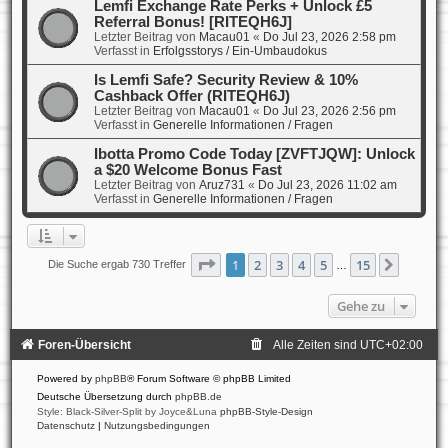
Lemfi Exchange Rate Perks + Unlock £5
Referral Bonus! [RITEQH6J]
Letzter Beitrag von
Macau01
«
Do Jul 23, 2026 2:58 pm
Verfasst in
Erfolgsstorys / Ein-Umbaudokus
Is Lemfi Safe? Security Review & 10%
Cashback Offer (RITEQH6J)
Letzter Beitrag von
Macau01
«
Do Jul 23, 2026 2:56 pm
Verfasst in
Generelle Informationen / Fragen
Ibotta Promo Code Today [ZVFTJQW]: Unlock
a $20 Welcome Bonus Fast
Letzter Beitrag von
Aruz731
«
Do Jul 23, 2026 11:02 am
Verfasst in
Generelle Informationen / Fragen
Seite
1
von
15
1
2
3
4
5
15
Nächst
Die Suche ergab 730 Treffer
…
Gehe zu
Foren-Übersicht
Alle Zeiten sind
UTC+02:00
Powered by
phpBB
® Forum Software © phpBB Limited
Deutsche Übersetzung durch
phpBB.de
Style: Black-Silver-Split by Joyce&Luna
phpBB-Style-Design
Datenschutz
|
Nutzungsbedingungen