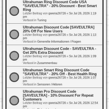
Ultrahuman Ring Discount Code USA
"SAVEULTRA" - 20% Discount - Best Smart
Ring
Letzter Beitrag von
gwena26726
«
So Jul 26, 2026 1:19
pm
Verfasst in
Tuning
Ultrahuman Discount Code [SAVEULTRA]
20% Off For New Users
Letzter Beitrag von
gwena26726
«
So Jul 26, 2026 1:13
pm
Verfasst in
Generelle Informationen / Fragen
Ultrahuman Discount Code - SAVEULTRA -
Get 20% Extra Discount
Letzter Beitrag von
gwena26726
«
So Jul 26, 2026 1:09
pm
Verfasst in
Zusammenbau
Ultrahuman Smart Ring Discount Code
"SAVEULTRA" - 20% Off - Best Health Ring
Letzter Beitrag von
gwena26726
«
So Jul 26, 2026 1:07
pm
Verfasst in
Sensoren / Aktoren
Ultrahuman Pro Discount Code
[SAVEULTRA] - 10% Discount For Repeat
Customers
Letzter Beitrag von
gwena26726
«
So Jul 26, 2026 12:54
pm