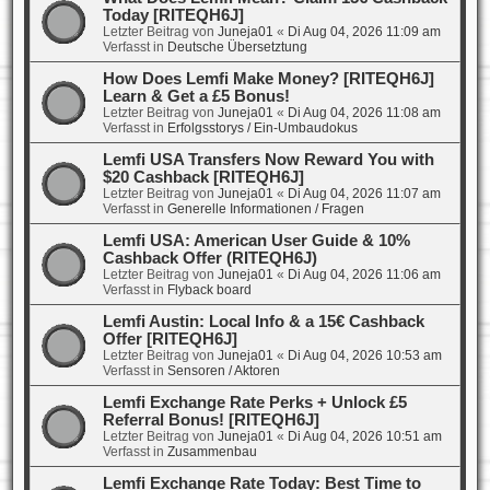
Today [RITEQH6J]
Letzter Beitrag von
Juneja01
«
Di Aug 04, 2026 11:09 am
Verfasst in
Deutsche Übersetztung
How Does Lemfi Make Money? [RITEQH6J]
Learn & Get a £5 Bonus!
Letzter Beitrag von
Juneja01
«
Di Aug 04, 2026 11:08 am
Verfasst in
Erfolgsstorys / Ein-Umbaudokus
Lemfi USA Transfers Now Reward You with
$20 Cashback [RITEQH6J]
Letzter Beitrag von
Juneja01
«
Di Aug 04, 2026 11:07 am
Verfasst in
Generelle Informationen / Fragen
Lemfi USA: American User Guide & 10%
Cashback Offer (RITEQH6J)
Letzter Beitrag von
Juneja01
«
Di Aug 04, 2026 11:06 am
Verfasst in
Flyback board
Lemfi Austin: Local Info & a 15€ Cashback
Offer [RITEQH6J]
Letzter Beitrag von
Juneja01
«
Di Aug 04, 2026 10:53 am
Verfasst in
Sensoren / Aktoren
Lemfi Exchange Rate Perks + Unlock £5
Referral Bonus! [RITEQH6J]
Letzter Beitrag von
Juneja01
«
Di Aug 04, 2026 10:51 am
Verfasst in
Zusammenbau
Lemfi Exchange Rate Today: Best Time to