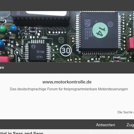
en
www.motorkontrolle.de
Das deutschsprachige Forum für freiprogrammierbare Motorsteuerungen
Die Suche 
Antworten
Zugr
tial in Seas and Seas