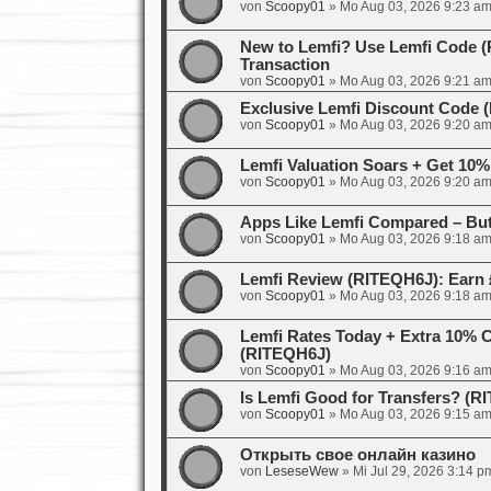
von
Scoopy01
»
Mo Aug 03, 2026 9:23 a
New to Lemfi? Use Lemfi Code (R
Transaction
von
Scoopy01
»
Mo Aug 03, 2026 9:21 a
Exclusive Lemfi Discount Code
von
Scoopy01
»
Mo Aug 03, 2026 9:20 a
Lemfi Valuation Soars + Get 10%
von
Scoopy01
»
Mo Aug 03, 2026 9:20 a
Apps Like Lemfi Compared – But
von
Scoopy01
»
Mo Aug 03, 2026 9:18 a
Lemfi Review (RITEQH6J): Earn 
von
Scoopy01
»
Mo Aug 03, 2026 9:18 a
Lemfi Rates Today + Extra 10% 
(RITEQH6J)
von
Scoopy01
»
Mo Aug 03, 2026 9:16 a
Is Lemfi Good for Transfers? (
von
Scoopy01
»
Mo Aug 03, 2026 9:15 a
Открыть свое онлайн казино
von
LeseseWew
»
Mi Jul 29, 2026 3:14 p