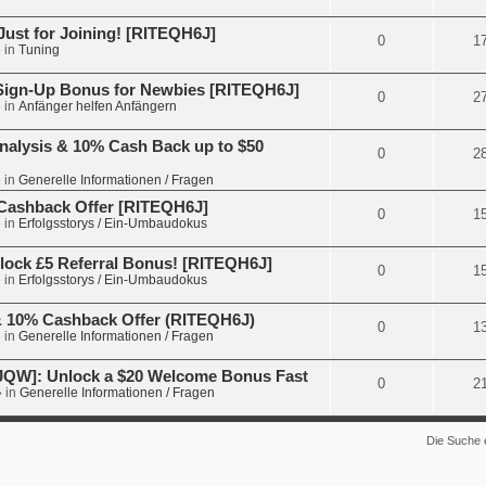
Just for Joining! [RITEQH6J]
0
1
 in
Tuning
 Sign-Up Bonus for Newbies [RITEQH6J]
0
2
 in
Anfänger helfen Anfängern
nalysis & 10% Cash Back up to $50
0
2
 in
Generelle Informationen / Fragen
€ Cashback Offer [RITEQH6J]
0
1
 in
Erfolgsstorys / Ein-Umbaudokus
lock £5 Referral Bonus! [RITEQH6J]
0
1
 in
Erfolgsstorys / Ein-Umbaudokus
 & 10% Cashback Offer (RITEQH6J)
0
1
 in
Generelle Informationen / Fragen
JQW]: Unlock a $20 Welcome Bonus Fast
0
2
 in
Generelle Informationen / Fragen
Die Suche 