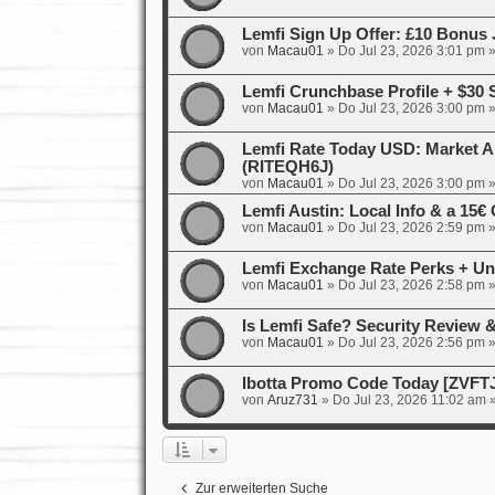
Lemfi Sign Up Offer: £10 Bonus 
von
Macau01
»
Do Jul 23, 2026 3:01 pm
»
Lemfi Crunchbase Profile + $30
von
Macau01
»
Do Jul 23, 2026 3:00 pm
»
Lemfi Rate Today USD: Market A
(RITEQH6J)
von
Macau01
»
Do Jul 23, 2026 3:00 pm
»
Lemfi Austin: Local Info & a 15
von
Macau01
»
Do Jul 23, 2026 2:59 pm
»
Lemfi Exchange Rate Perks + Un
von
Macau01
»
Do Jul 23, 2026 2:58 pm
»
Is Lemfi Safe? Security Review
von
Macau01
»
Do Jul 23, 2026 2:56 pm
»
Ibotta Promo Code Today [ZVFT
von
Aruz731
»
Do Jul 23, 2026 11:02 am
»
Zur erweiterten Suche