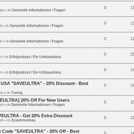
0
1
 am
» in
Generelle Informationen / Fragen
0
1
m
» in
Generelle Informationen / Fragen
0
1
m
» in
Generelle Informationen / Fragen
0
2
m
» in
Erfolgsstorys / Ein-Umbaudokus
0
1
m
» in
Erfolgsstorys / Ein-Umbaudokus
 USA "SAVEULTRA" - 20% Discount - Best
0
2
pm
» in
Tuning
VEULTRA] 20% Off For New Users
0
1
pm
» in
Generelle Informationen / Fragen
VEULTRA - Get 20% Extra Discount
0
2
pm
» in
Zusammenbau
t Code "SAVEULTRA" - 20% Off - Best
0
1