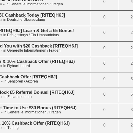
0
4
m
» in
Generelle Informationen / Fragen
5€ Cashback Today [RITEQH6J]
0
2
» in
Deutsche Übersetztung
ITEQH6J] Learn & Get a £5 Bonus!
0
2
» in
Erfolgsstorys / Ein-Umbaudokus
d You with $20 Cashback [RITEQH6J]
0
2
» in
Generelle Informationen / Fragen
e & 10% Cashback Offer (RITEQH6J)
0
2
» in
Flyback board
€ Cashback Offer [RITEQH6J]
0
6
» in
Sensoren / Aktoren
lock £5 Referral Bonus! [RITEQH6J]
0
6
» in
Zusammenbau
t Time to Use $30 Bonus (RITEQH6J)
0
3
» in
Generelle Informationen / Fragen
 & 10% Cashback Offer (RITEQH6J)
0
2
» in
Tuning