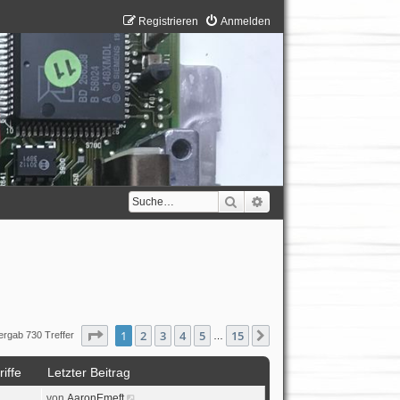
Registrieren
Anmelden
Suche
Erweiterte Suche
Seite
1
von
15
1
2
3
4
5
15
Nächste
ergab 730 Treffer
…
iffe
Letzter Beitrag
von
AaronEmeft