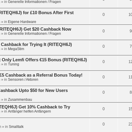
m
» in
Generelle Informationen / Fragen
ITEQH6J) for £10 Bonus After First
0
1
m
» in
Eigene Hardware
 (RITEQH6J) Get $20 Cashback Now
0
9
m
» in
Generelle Informationen / Fragen
 Cashback for Trying It (RITEQH6J)
0
7
m
» in
MegaStim
 Only Lemfi Offers €15 Bonus (RITEQH6J)
0
1
m
» in
Tuning
£5 Cashback as a Referral Bonus Today!
0
1
m
» in
Sensoren / Aktoren
Cashback Upto $50 for New Users
0
8
m
» in
Zusammenbau
RITEQH6J) Get 10% Cashback to Try
0
1
m
» in
Anfänger helfen Anfängern
0
2
m
» in
Smalltalk