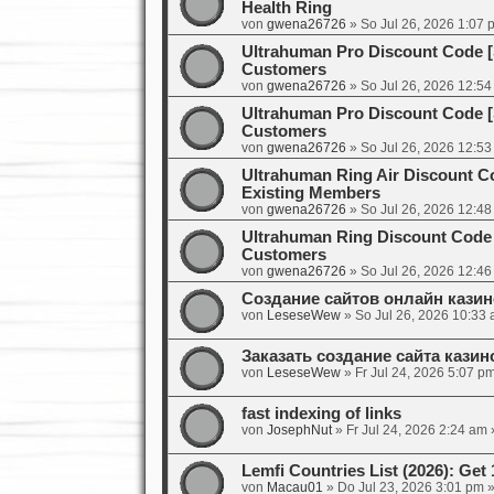
Health Ring
von
gwena26726
»
So Jul 26, 2026 1:07 
Ultrahuman Pro Discount Code 
Customers
von
gwena26726
»
So Jul 26, 2026 12:5
Ultrahuman Pro Discount Code 
Customers
von
gwena26726
»
So Jul 26, 2026 12:5
Ultrahuman Ring Air Discount 
Existing Members
von
gwena26726
»
So Jul 26, 2026 12:4
Ultrahuman Ring Discount Code
Customers
von
gwena26726
»
So Jul 26, 2026 12:4
Создание сайтов онлайн кази
von
LeseseWew
»
So Jul 26, 2026 10:33
Заказать создание сайта кази
von
LeseseWew
»
Fr Jul 24, 2026 5:07 p
fast indexing of links
von
JosephNut
»
Fr Jul 24, 2026 2:24 am
»
Lemfi Countries List (2026): G
von
Macau01
»
Do Jul 23, 2026 3:01 pm
»