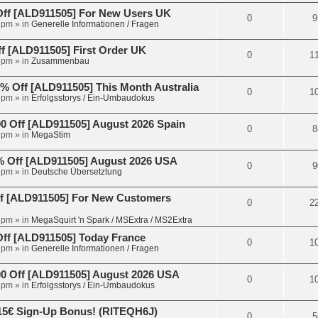
Off [ALD911505] For New Users UK
0
9
 pm
» in
Generelle Informationen / Fragen
 [ALD911505] First Order UK
0
1
 pm
» in
Zusammenbau
 Off [ALD911505] This Month Australia
0
1
 pm
» in
Erfolgsstorys / Ein-Umbaudokus
 Off [ALD911505] August 2026 Spain
0
8
 pm
» in
MegaStim
 Off [ALD911505] August 2026 USA
0
9
 pm
» in
Deutsche Übersetztung
f [ALD911505] For New Customers
0
2
 pm
» in
MegaSquirt 'n Spark / MSExtra / MS2Extra
ff [ALD911505] Today France
0
1
 pm
» in
Generelle Informationen / Fragen
 Off [ALD911505] August 2026 USA
0
1
 pm
» in
Erfolgsstorys / Ein-Umbaudokus
15€ Sign-Up Bonus! (RITEQH6J)
0
5