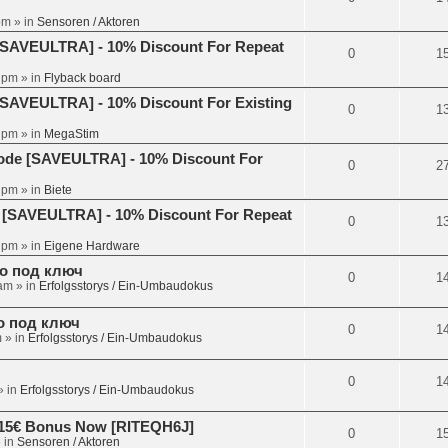
pm
» in
Sensoren / Aktoren
[SAVEULTRA] - 10% Discount For Repeat
0
1
4 pm
» in
Flyback board
[SAVEULTRA] - 10% Discount For Existing
0
1
3 pm
» in
MegaStim
Code [SAVEULTRA] - 10% Discount For
0
2
8 pm
» in
Biete
 [SAVEULTRA] - 10% Discount For Repeat
0
1
6 pm
» in
Eigene Hardware
но под ключ
0
1
 am
» in
Erfolgsstorys / Ein-Umbaudokus
но под ключ
0
1
m
» in
Erfolgsstorys / Ein-Umbaudokus
0
1
 in
Erfolgsstorys / Ein-Umbaudokus
et 15€ Bonus Now [RITEQH6J]
0
1
 in
Sensoren / Aktoren