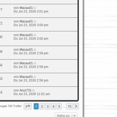
von
Macau01
77
Do Jul 23, 2026 3:01 pm
von
Macau01
72
Do Jul 23, 2026 3:00 pm
von
Macau01
80
Do Jul 23, 2026 3:00 pm
von
Macau01
58
Do Jul 23, 2026 2:59 pm
von
Macau01
56
Do Jul 23, 2026 2:58 pm
von
Macau01
33
Do Jul 23, 2026 2:56 pm
von
Aruz731
16
Do Jul 23, 2026 11:02 am
Seite
1
von
15
1
2
3
4
5
15
Nächste
ergab 730 Treffer
…
Gehe zu