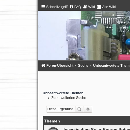
Schnellzugriff
FAQ
Wiki
Alte Wiki
Foren-Übersicht
Suche
Unbeantwortete Them
Unbeantwortete Themen
Zur erweiterten Suche
Suche
Erweiterte Suche
Themen
Investigating Solar Energy Poten