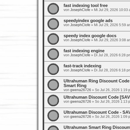
fast indexing tool free
von
JosephClofe
»
Mi Jul 29, 2026 10:03
speedyindex google ads
von
JosephClofe
»
Mi Jul 29, 2026 5:59 a
speedy index google docs
von
JosephClofe
»
Mi Jul 29, 2026 3:08 a
fast indexing engine
von
JosephClofe
»
Di Jul 28, 2026 6:28 p
fast-track indexing
von
JosephClofe
»
Di Jul 28, 2026 6:18 p
Ultrahuman Ring Discount Code
Smart Ring
von
gwena26726
»
So Jul 26, 2026 1:19 
Ultrahuman Discount Code [SA
von
gwena26726
»
So Jul 26, 2026 1:13 
Ultrahuman Discount Code - SA
von
gwena26726
»
So Jul 26, 2026 1:09 
Ultrahuman Smart Ring Discoun