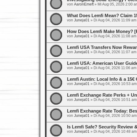
von
AaronEmeft
»
Mi Aug 05, 2026 2:00 a
What Does Lemfi Mean? Claim 1
von
Juneja01
»
Di Aug 04, 2026 11:09 am
How Does Lemfi Make Money? [R
von
Juneja01
»
Di Aug 04, 2026 11:08 am
Lemfi USA Transfers Now Rewar
von
Juneja01
»
Di Aug 04, 2026 11:07 am
Lemfi USA: American User Guid
von
Juneja01
»
Di Aug 04, 2026 11:06 am
Lemfi Austin: Local Info & a 15
von
Juneja01
»
Di Aug 04, 2026 10:53 am
Lemfi Exchange Rate Perks + Un
von
Juneja01
»
Di Aug 04, 2026 10:51 am
Lemfi Exchange Rate Today: Bes
von
Juneja01
»
Di Aug 04, 2026 10:50 am
Is Lemfi Safe? Security Review
von
Juneja01
»
Di Aug 04, 2026 10:48 am