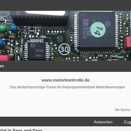
en
www.motorkontrolle.de
Das deutschsprachige Forum für freiprogrammierbare Motorsteuerungen
Die Suche 
Antworten
Zugr
tial in Seas and Seas