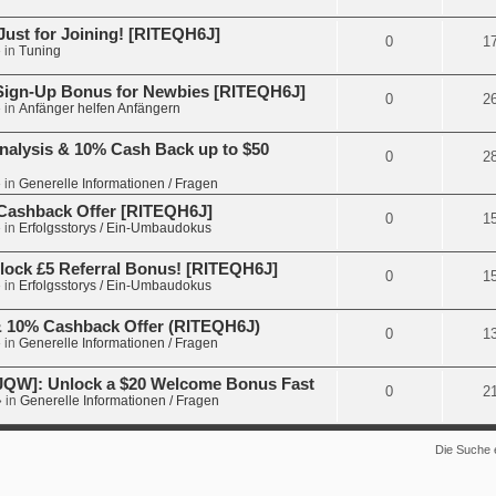
Just for Joining! [RITEQH6J]
0
1
 in
Tuning
 Sign-Up Bonus for Newbies [RITEQH6J]
0
2
 in
Anfänger helfen Anfängern
nalysis & 10% Cash Back up to $50
0
2
 in
Generelle Informationen / Fragen
€ Cashback Offer [RITEQH6J]
0
1
 in
Erfolgsstorys / Ein-Umbaudokus
lock £5 Referral Bonus! [RITEQH6J]
0
1
 in
Erfolgsstorys / Ein-Umbaudokus
 & 10% Cashback Offer (RITEQH6J)
0
1
 in
Generelle Informationen / Fragen
JQW]: Unlock a $20 Welcome Bonus Fast
0
2
 in
Generelle Informationen / Fragen
Die Suche 