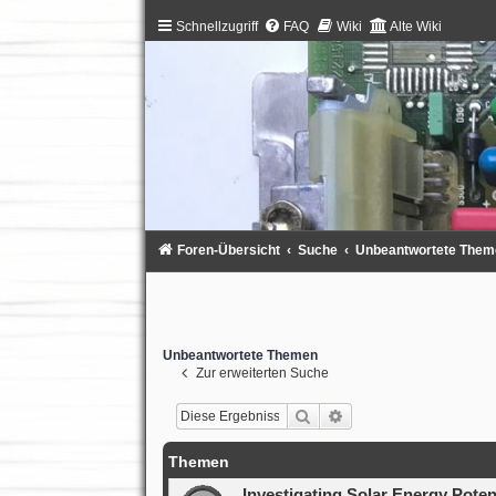
Schnellzugriff
FAQ
Wiki
Alte Wiki
Foren-Übersicht
Suche
Unbeantwortete Them
Unbeantwortete Themen
Zur erweiterten Suche
Suche
Erweiterte Suche
Themen
Investigating Solar Energy Poten