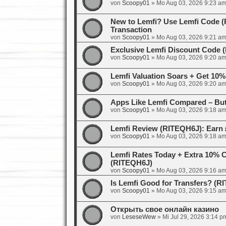
von
Scoopy01
»
Mo Aug 03, 2026 9:23 a
New to Lemfi? Use Lemfi Code (R
Transaction
von
Scoopy01
»
Mo Aug 03, 2026 9:21 a
Exclusive Lemfi Discount Code
von
Scoopy01
»
Mo Aug 03, 2026 9:20 a
Lemfi Valuation Soars + Get 10%
von
Scoopy01
»
Mo Aug 03, 2026 9:20 a
Apps Like Lemfi Compared – But
von
Scoopy01
»
Mo Aug 03, 2026 9:18 a
Lemfi Review (RITEQH6J): Earn 
von
Scoopy01
»
Mo Aug 03, 2026 9:18 a
Lemfi Rates Today + Extra 10% 
(RITEQH6J)
von
Scoopy01
»
Mo Aug 03, 2026 9:16 a
Is Lemfi Good for Transfers? (
von
Scoopy01
»
Mo Aug 03, 2026 9:15 a
Открыть свое онлайн казино
von
LeseseWew
»
Mi Jul 29, 2026 3:14 p