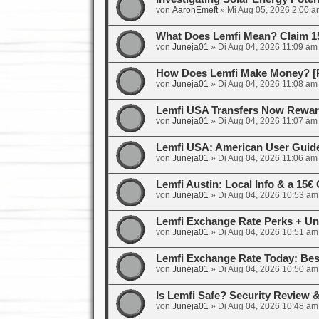
von
AaronEmeft
»
Mi Aug 05, 2026 2:00 a
What Does Lemfi Mean? Claim 1
von
Juneja01
»
Di Aug 04, 2026 11:09 am
How Does Lemfi Make Money? [R
von
Juneja01
»
Di Aug 04, 2026 11:08 am
Lemfi USA Transfers Now Rewar
von
Juneja01
»
Di Aug 04, 2026 11:07 am
Lemfi USA: American User Guid
von
Juneja01
»
Di Aug 04, 2026 11:06 am
Lemfi Austin: Local Info & a 15
von
Juneja01
»
Di Aug 04, 2026 10:53 am
Lemfi Exchange Rate Perks + Un
von
Juneja01
»
Di Aug 04, 2026 10:51 am
Lemfi Exchange Rate Today: Bes
von
Juneja01
»
Di Aug 04, 2026 10:50 am
Is Lemfi Safe? Security Review
von
Juneja01
»
Di Aug 04, 2026 10:48 am