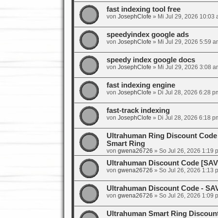
fast indexing tool free
von
JosephClofe
»
Mi Jul 29, 2026 10:03
speedyindex google ads
von
JosephClofe
»
Mi Jul 29, 2026 5:59 a
speedy index google docs
von
JosephClofe
»
Mi Jul 29, 2026 3:08 a
fast indexing engine
von
JosephClofe
»
Di Jul 28, 2026 6:28 p
fast-track indexing
von
JosephClofe
»
Di Jul 28, 2026 6:18 p
Ultrahuman Ring Discount Code
Smart Ring
von
gwena26726
»
So Jul 26, 2026 1:19 
Ultrahuman Discount Code [SA
von
gwena26726
»
So Jul 26, 2026 1:13 
Ultrahuman Discount Code - SA
von
gwena26726
»
So Jul 26, 2026 1:09 
Ultrahuman Smart Ring Discoun