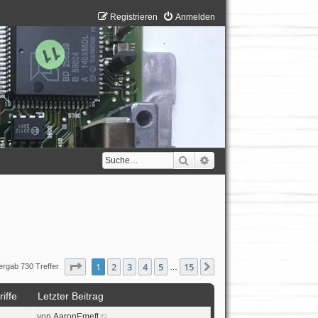
Registrieren
Anmelden
Suche
Erweiterte Suche
Seite
1
von
15
1
2
3
4
5
15
Nächste
ergab 730 Treffer
…
iffe
Letzter Beitrag
von
AaronEmeft