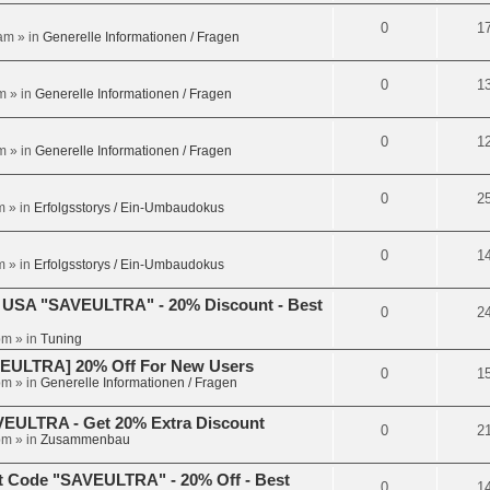
0
1
 am
» in
Generelle Informationen / Fragen
0
1
m
» in
Generelle Informationen / Fragen
0
1
m
» in
Generelle Informationen / Fragen
0
2
m
» in
Erfolgsstorys / Ein-Umbaudokus
0
1
m
» in
Erfolgsstorys / Ein-Umbaudokus
 USA "SAVEULTRA" - 20% Discount - Best
0
2
pm
» in
Tuning
VEULTRA] 20% Off For New Users
0
1
pm
» in
Generelle Informationen / Fragen
VEULTRA - Get 20% Extra Discount
0
2
pm
» in
Zusammenbau
t Code "SAVEULTRA" - 20% Off - Best
0
1