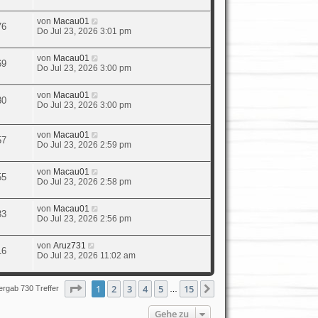
von
Macau01
76
Do Jul 23, 2026 3:01 pm
von
Macau01
69
Do Jul 23, 2026 3:00 pm
von
Macau01
80
Do Jul 23, 2026 3:00 pm
von
Macau01
57
Do Jul 23, 2026 2:59 pm
von
Macau01
55
Do Jul 23, 2026 2:58 pm
von
Macau01
33
Do Jul 23, 2026 2:56 pm
von
Aruz731
16
Do Jul 23, 2026 11:02 am
Seite
1
von
15
1
2
3
4
5
15
Nächste
ergab 730 Treffer
…
Gehe zu