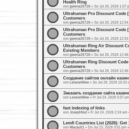
Health Ring
von
gwena26726
»
So Jul 26, 2026 1:07 
Ultrahuman Pro Discount Code 
Customers
von
gwena26726
»
So Jul 26, 2026 12:5
Ultrahuman Pro Discount Code 
Customers
von
gwena26726
»
So Jul 26, 2026 12:5
Ultrahuman Ring Air Discount 
Existing Members
von
gwena26726
»
So Jul 26, 2026 12:4
Ultrahuman Ring Discount Code
Customers
von
gwena26726
»
So Jul 26, 2026 12:4
Создание сайтов онлайн кази
von
LeseseWew
»
So Jul 26, 2026 10:33
Заказать создание сайта кази
von
LeseseWew
»
Fr Jul 24, 2026 5:07 p
fast indexing of links
von
JosephNut
»
Fr Jul 24, 2026 2:24 am
»
Lemfi Countries List (2026): G
von
Macau01
»
Do Jul 23, 2026 3:01 pm
»