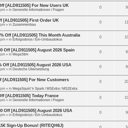
Off [ALD911505] For New Users UK
0
9
 pm
» in
Generelle Informationen / Fragen
 [ALD911505] First Order UK
0
1
 pm
» in
Zusammenbau
 Off [ALD911505] This Month Australia
0
1
 pm
» in
Erfolgsstorys / Ein-Umbaudokus
 Off [ALD911505] August 2026 Spain
0
8
 pm
» in
MegaStim
 Off [ALD911505] August 2026 USA
0
8
 pm
» in
Deutsche Übersetztung
f [ALD911505] For New Customers
0
2
 pm
» in
MegaSquirt 'n Spark / MSExtra / MS2Extra
ff [ALD911505] Today France
0
1
 pm
» in
Generelle Informationen / Fragen
 Off [ALD911505] August 2026 USA
0
9
 pm
» in
Erfolgsstorys / Ein-Umbaudokus
15€ Sign-Up Bonus! (RITEQH6J)
0
5