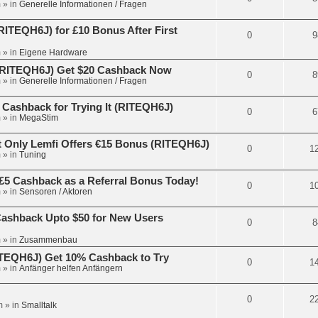
m
» in
Generelle Informationen / Fragen
ITEQH6J) for £10 Bonus After First
0
9
m
» in
Eigene Hardware
 (RITEQH6J) Get $20 Cashback Now
0
8
m
» in
Generelle Informationen / Fragen
 Cashback for Trying It (RITEQH6J)
0
6
m
» in
MegaStim
 Only Lemfi Offers €15 Bonus (RITEQH6J)
0
1
m
» in
Tuning
£5 Cashback as a Referral Bonus Today!
0
1
m
» in
Sensoren / Aktoren
Cashback Upto $50 for New Users
0
8
m
» in
Zusammenbau
RITEQH6J) Get 10% Cashback to Try
0
1
m
» in
Anfänger helfen Anfängern
0
2
m
» in
Smalltalk