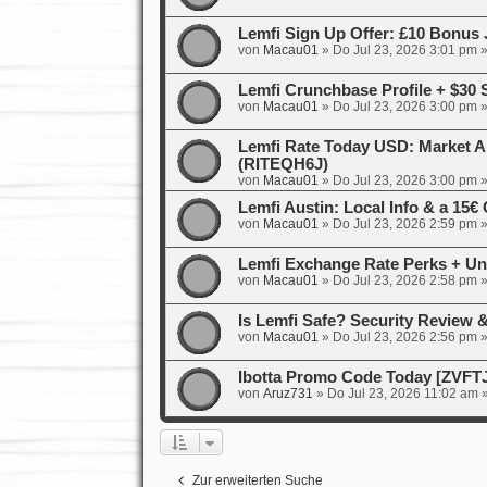
Lemfi Sign Up Offer: £10 Bonus 
von
Macau01
»
Do Jul 23, 2026 3:01 pm
»
Lemfi Crunchbase Profile + $30
von
Macau01
»
Do Jul 23, 2026 3:00 pm
»
Lemfi Rate Today USD: Market A
(RITEQH6J)
von
Macau01
»
Do Jul 23, 2026 3:00 pm
»
Lemfi Austin: Local Info & a 15
von
Macau01
»
Do Jul 23, 2026 2:59 pm
»
Lemfi Exchange Rate Perks + Un
von
Macau01
»
Do Jul 23, 2026 2:58 pm
»
Is Lemfi Safe? Security Review
von
Macau01
»
Do Jul 23, 2026 2:56 pm
»
Ibotta Promo Code Today [ZVFT
von
Aruz731
»
Do Jul 23, 2026 11:02 am
»
Zur erweiterten Suche