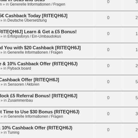
0
3
m
» in
Generelle Informationen / Fragen
5€ Cashback Today [RITEQH6J]
0
2
» in
Deutsche Übersetztung
ITEQH6J] Learn & Get a £5 Bonus!
0
1
» in
Erfolgsstorys / Ein-Umbaudokus
d You with $20 Cashback [RITEQH6J]
0
1
» in
Generelle Informationen / Fragen
e & 10% Cashback Offer (RITEQH6J)
0
2
» in
Flyback board
€ Cashback Offer [RITEQH6J]
0
5
» in
Sensoren / Aktoren
lock £5 Referral Bonus! [RITEQH6J]
0
5
» in
Zusammenbau
t Time to Use $30 Bonus (RITEQH6J)
0
3
» in
Generelle Informationen / Fragen
 & 10% Cashback Offer (RITEQH6J)
0
2
» in
Tuning