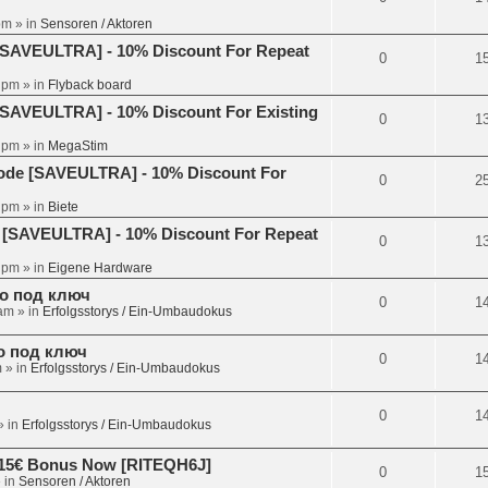
pm
» in
Sensoren / Aktoren
[SAVEULTRA] - 10% Discount For Repeat
0
1
4 pm
» in
Flyback board
[SAVEULTRA] - 10% Discount For Existing
0
1
3 pm
» in
MegaStim
Code [SAVEULTRA] - 10% Discount For
0
2
8 pm
» in
Biete
 [SAVEULTRA] - 10% Discount For Repeat
0
1
6 pm
» in
Eigene Hardware
но под ключ
0
1
 am
» in
Erfolgsstorys / Ein-Umbaudokus
но под ключ
0
1
m
» in
Erfolgsstorys / Ein-Umbaudokus
0
1
 in
Erfolgsstorys / Ein-Umbaudokus
et 15€ Bonus Now [RITEQH6J]
0
1
 in
Sensoren / Aktoren