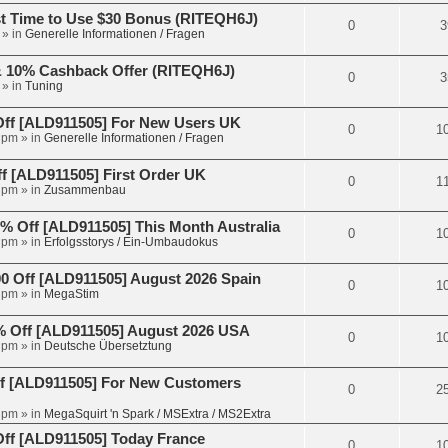
t Time to Use $30 Bonus (RITEQH6J)
0
3
» in
Generelle Informationen / Fragen
 & 10% Cashback Offer (RITEQH6J)
0
3
» in
Tuning
Off [ALD911505] For New Users UK
0
1
 pm
» in
Generelle Informationen / Fragen
 [ALD911505] First Order UK
0
1
 pm
» in
Zusammenbau
 Off [ALD911505] This Month Australia
0
1
 pm
» in
Erfolgsstorys / Ein-Umbaudokus
 Off [ALD911505] August 2026 Spain
0
1
 pm
» in
MegaStim
 Off [ALD911505] August 2026 USA
0
1
 pm
» in
Deutsche Übersetztung
f [ALD911505] For New Customers
0
2
 pm
» in
MegaSquirt 'n Spark / MSExtra / MS2Extra
ff [ALD911505] Today France
0
1