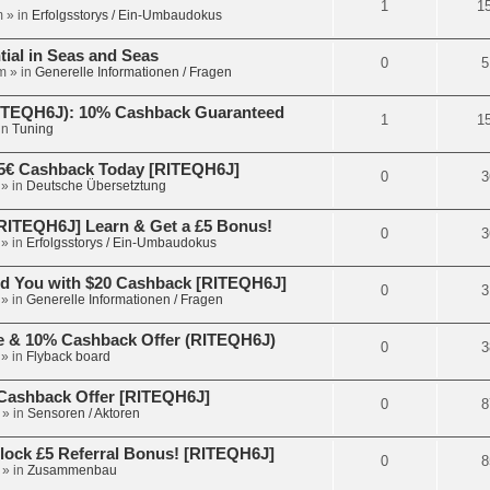
1
1
m
» in
Erfolgsstorys / Ein-Umbaudokus
tial in Seas and Seas
0
5
m
» in
Generelle Informationen / Fragen
RITEQH6J): 10% Cashback Guaranteed
1
1
in
Tuning
5€ Cashback Today [RITEQH6J]
0
3
» in
Deutsche Übersetztung
ITEQH6J] Learn & Get a £5 Bonus!
0
3
» in
Erfolgsstorys / Ein-Umbaudokus
d You with $20 Cashback [RITEQH6J]
0
3
» in
Generelle Informationen / Fragen
e & 10% Cashback Offer (RITEQH6J)
0
3
» in
Flyback board
€ Cashback Offer [RITEQH6J]
0
8
» in
Sensoren / Aktoren
lock £5 Referral Bonus! [RITEQH6J]
0
8
» in
Zusammenbau