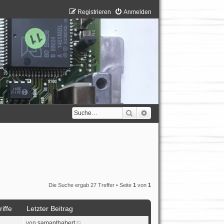
Registrieren
Anmelden
Suche
Erweiterte Suche
Die Suche ergab 27 Treffer • Seite
1
von
1
iffe
Letzter Beitrag
von
samanthabert