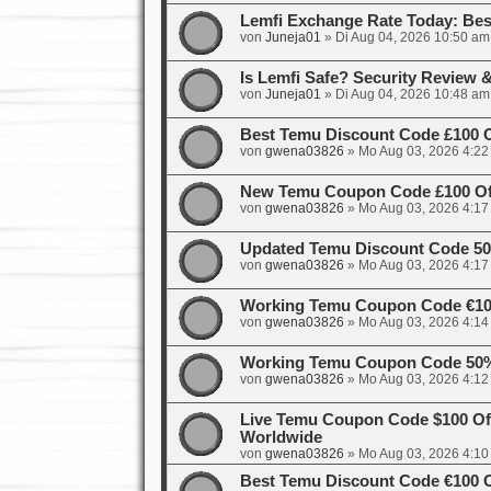
Lemfi Exchange Rate Today: Bes
von
Juneja01
»
Di Aug 04, 2026 10:50 am
Is Lemfi Safe? Security Review
von
Juneja01
»
Di Aug 04, 2026 10:48 am
Best Temu Discount Code £100 
von
gwena03826
»
Mo Aug 03, 2026 4:22
New Temu Coupon Code £100 Off
von
gwena03826
»
Mo Aug 03, 2026 4:17
Updated Temu Discount Code 50%
von
gwena03826
»
Mo Aug 03, 2026 4:17
Working Temu Coupon Code €100
von
gwena03826
»
Mo Aug 03, 2026 4:14
Working Temu Coupon Code 50%
von
gwena03826
»
Mo Aug 03, 2026 4:12
Live Temu Coupon Code $100 Of
Worldwide
von
gwena03826
»
Mo Aug 03, 2026 4:10
Best Temu Discount Code €100 O