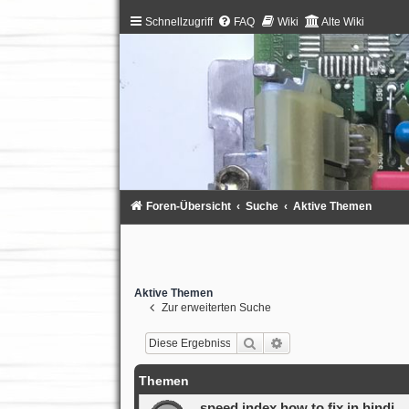
Schnellzugriff
FAQ
Wiki
Alte Wiki
Foren-Übersicht
Suche
Aktive Themen
Aktive Themen
Zur erweiterten Suche
Suche
Erweiterte Suche
Themen
speed index how to fix in hindi