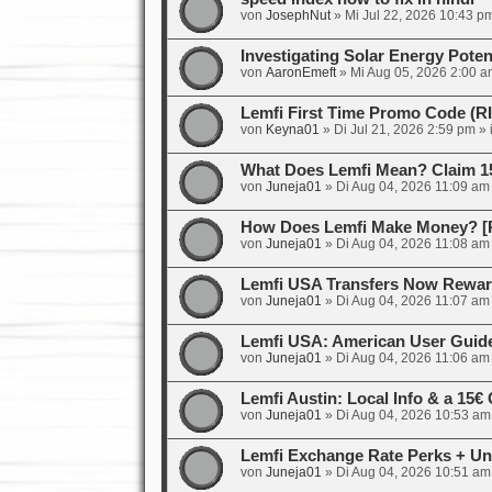
von
JosephNut
»
Mi Jul 22, 2026 10:43 p
Investigating Solar Energy Poten
von
AaronEmeft
»
Mi Aug 05, 2026 2:00 a
Lemfi First Time Promo Code (
von
Keyna01
»
Di Jul 21, 2026 2:59 pm
» 
What Does Lemfi Mean? Claim 1
von
Juneja01
»
Di Aug 04, 2026 11:09 am
How Does Lemfi Make Money? [R
von
Juneja01
»
Di Aug 04, 2026 11:08 am
Lemfi USA Transfers Now Rewar
von
Juneja01
»
Di Aug 04, 2026 11:07 am
Lemfi USA: American User Guid
von
Juneja01
»
Di Aug 04, 2026 11:06 am
Lemfi Austin: Local Info & a 15
von
Juneja01
»
Di Aug 04, 2026 10:53 am
Lemfi Exchange Rate Perks + Un
von
Juneja01
»
Di Aug 04, 2026 10:51 am