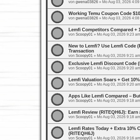
von
gwena03826
»
Mo Aug 03, 2026 4:09
Working Temu Coupon Code $100
von
gwena03826
»
Mo Aug 03, 2026 4:08
Lemfi Competitors Compared + 
von
Scoopy01
»
Mo Aug 03, 2026 9:23 a
New to Lemfi? Use Lemfi Code (R
Transaction
von
Scoopy01
»
Mo Aug 03, 2026 9:21 a
Exclusive Lemfi Discount Code
von
Scoopy01
»
Mo Aug 03, 2026 9:20 a
Lemfi Valuation Soars + Get 10%
von
Scoopy01
»
Mo Aug 03, 2026 9:20 a
Apps Like Lemfi Compared – But
von
Scoopy01
»
Mo Aug 03, 2026 9:18 a
Lemfi Review (RITEQH6J): Earn 
von
Scoopy01
»
Mo Aug 03, 2026 9:18 a
Lemfi Rates Today + Extra 10% 
(RITEQH6J)
von
Scoopy01
»
Mo Aug 03, 2026 9:16 a