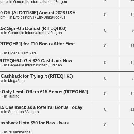
 pm
» in
Generelle Informationen / Fragen
 Off [ALD911505] August 2026 USA
0
1
 pm
» in
Erfolgsstorys / Ein-Umbaudokus
15€ Sign-Up Bonus! (RITEQH6J)
0
6
m
» in
Generelle Informationen / Fragen
ITEQH6J) for £10 Bonus After First
0
1
m
» in
Eigene Hardware
 (RITEQH6J) Get $20 Cashback Now
0
1
m
» in
Generelle Informationen / Fragen
 Cashback for Trying It (RITEQH6J)
0
7
m
» in
MegaStim
 Only Lemfi Offers €15 Bonus (RITEQH6J)
0
1
m
» in
Tuning
£5 Cashback as a Referral Bonus Today!
0
1
m
» in
Sensoren / Aktoren
Cashback Upto $50 for New Users
0
9
m
» in
Zusammenbau