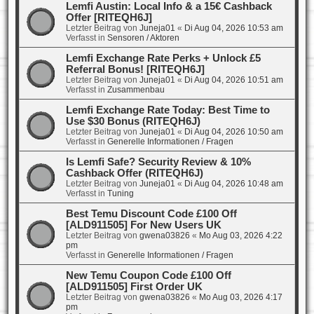
Lemfi Austin: Local Info & a 15€ Cashback
Offer [RITEQH6J]
Letzter Beitrag von
Juneja01
«
Di Aug 04, 2026 10:53 am
Verfasst in
Sensoren / Aktoren
Lemfi Exchange Rate Perks + Unlock £5
Referral Bonus! [RITEQH6J]
Letzter Beitrag von
Juneja01
«
Di Aug 04, 2026 10:51 am
Verfasst in
Zusammenbau
Lemfi Exchange Rate Today: Best Time to
Use $30 Bonus (RITEQH6J)
Letzter Beitrag von
Juneja01
«
Di Aug 04, 2026 10:50 am
Verfasst in
Generelle Informationen / Fragen
Is Lemfi Safe? Security Review & 10%
Cashback Offer (RITEQH6J)
Letzter Beitrag von
Juneja01
«
Di Aug 04, 2026 10:48 am
Verfasst in
Tuning
Best Temu Discount Code £100 Off
[ALD911505] For New Users UK
Letzter Beitrag von
gwena03826
«
Mo Aug 03, 2026 4:22
pm
Verfasst in
Generelle Informationen / Fragen
New Temu Coupon Code £100 Off
[ALD911505] First Order UK
Letzter Beitrag von
gwena03826
«
Mo Aug 03, 2026 4:17
pm