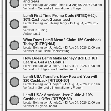
and Seas
Letzter Beitrag von
AaronEmeft
«
Mi Aug 05, 2026 2:00 am
Verfasst in
Generelle Informationen / Fragen
Lemfi First Time Promo Code (RITEQH6J):
10% Cashback Guaranteed
Letzter Beitrag von
ThierryHenry
«
Di Aug 04, 2026 1:17
pm
Verfasst in
Tuning
Antworten:
1
What Does Lemfi Mean? Claim 15€ Cashback
Today [RITEQH6J]
Letzter Beitrag von
Juneja01
«
Di Aug 04, 2026 11:09 am
Verfasst in
Deutsche Übersetztung
How Does Lemfi Make Money? [RITEQH6J]
Learn & Get a £5 Bonus!
Letzter Beitrag von
Juneja01
«
Di Aug 04, 2026 11:08 am
Verfasst in
Erfolgsstorys / Ein-Umbaudokus
Lemfi USA Transfers Now Reward You with
$20 Cashback [RITEQH6J]
Letzter Beitrag von
Juneja01
«
Di Aug 04, 2026 11:07 am
Verfasst in
Generelle Informationen / Fragen
Lemfi USA: American User Guide & 10%
Cashback Offer (RITEQH6J)
Letzter Beitrag von
Juneja01
«
Di Aug 04, 2026 11:06 am
Verfasst in
Flyback board