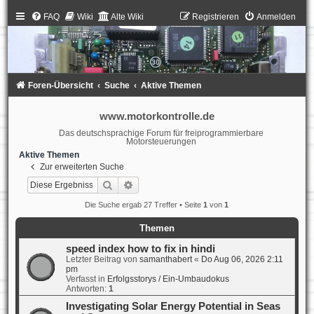
FAQ
Wiki
Alte Wiki
Registrieren
Anmelden
Foren-Übersicht
Suche
Aktive Themen
www.motorkontrolle.de
Das deutschsprachige Forum für freiprogrammierbare
Motorsteuerungen
Aktive Themen
Zur erweiterten Suche
Suche
Erweiterte Suche
Die Suche ergab 27 Treffer • Seite
1
von
1
Themen
speed index how to fix in hindi
Letzter Beitrag von
samanthabert
«
Do Aug 06, 2026 2:11
pm
Verfasst in
Erfolgsstorys / Ein-Umbaudokus
Antworten:
1
Investigating Solar Energy Potential in Seas