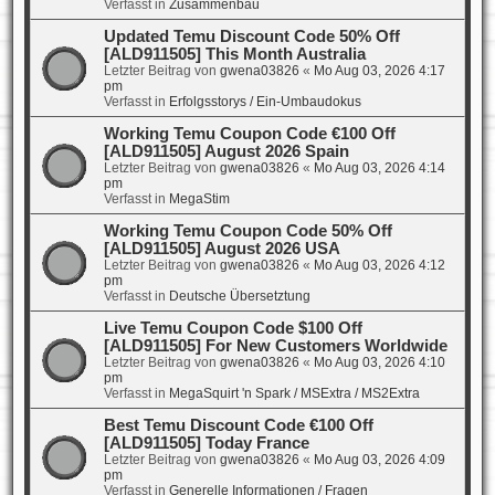
Verfasst in
Zusammenbau
Updated Temu Discount Code 50% Off
[ALD911505] This Month Australia
Letzter Beitrag von
gwena03826
«
Mo Aug 03, 2026 4:17
pm
Verfasst in
Erfolgsstorys / Ein-Umbaudokus
Working Temu Coupon Code €100 Off
[ALD911505] August 2026 Spain
Letzter Beitrag von
gwena03826
«
Mo Aug 03, 2026 4:14
pm
Verfasst in
MegaStim
Working Temu Coupon Code 50% Off
[ALD911505] August 2026 USA
Letzter Beitrag von
gwena03826
«
Mo Aug 03, 2026 4:12
pm
Verfasst in
Deutsche Übersetztung
Live Temu Coupon Code $100 Off
[ALD911505] For New Customers Worldwide
Letzter Beitrag von
gwena03826
«
Mo Aug 03, 2026 4:10
pm
Verfasst in
MegaSquirt 'n Spark / MSExtra / MS2Extra
Best Temu Discount Code €100 Off
[ALD911505] Today France
Letzter Beitrag von
gwena03826
«
Mo Aug 03, 2026 4:09
pm
Verfasst in
Generelle Informationen / Fragen