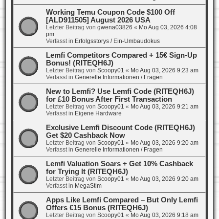
Working Temu Coupon Code $100 Off
[ALD911505] August 2026 USA
Letzter Beitrag von
gwena03826
«
Mo Aug 03, 2026 4:08
pm
Verfasst in
Erfolgsstorys / Ein-Umbaudokus
Lemfi Competitors Compared + 15€ Sign-Up
Bonus! (RITEQH6J)
Letzter Beitrag von
Scoopy01
«
Mo Aug 03, 2026 9:23 am
Verfasst in
Generelle Informationen / Fragen
New to Lemfi? Use Lemfi Code (RITEQH6J)
for £10 Bonus After First Transaction
Letzter Beitrag von
Scoopy01
«
Mo Aug 03, 2026 9:21 am
Verfasst in
Eigene Hardware
Exclusive Lemfi Discount Code (RITEQH6J)
Get $20 Cashback Now
Letzter Beitrag von
Scoopy01
«
Mo Aug 03, 2026 9:20 am
Verfasst in
Generelle Informationen / Fragen
Lemfi Valuation Soars + Get 10% Cashback
for Trying It (RITEQH6J)
Letzter Beitrag von
Scoopy01
«
Mo Aug 03, 2026 9:20 am
Verfasst in
MegaStim
Apps Like Lemfi Compared – But Only Lemfi
Offers €15 Bonus (RITEQH6J)
Letzter Beitrag von
Scoopy01
«
Mo Aug 03, 2026 9:18 am