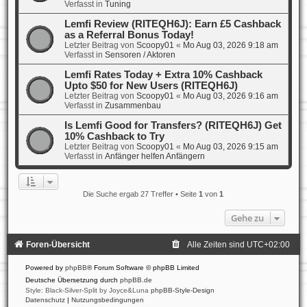
Verfasst in
Tuning
Lemfi Review (RITEQH6J): Earn £5 Cashback
as a Referral Bonus Today!
Letzter Beitrag von
Scoopy01
«
Mo Aug 03, 2026 9:18 am
Verfasst in
Sensoren / Aktoren
Lemfi Rates Today + Extra 10% Cashback
Upto $50 for New Users (RITEQH6J)
Letzter Beitrag von
Scoopy01
«
Mo Aug 03, 2026 9:16 am
Verfasst in
Zusammenbau
Is Lemfi Good for Transfers? (RITEQH6J) Get
10% Cashback to Try
Letzter Beitrag von
Scoopy01
«
Mo Aug 03, 2026 9:15 am
Verfasst in
Anfänger helfen Anfängern
Die Suche ergab 27 Treffer • Seite
1
von
1
Gehe zu
Foren-Übersicht
Alle Zeiten sind
UTC+02:00
Powered by
phpBB
® Forum Software © phpBB Limited
Deutsche Übersetzung durch
phpBB.de
Style: Black-Silver-Split by Joyce&Luna
phpBB-Style-Design
Datenschutz
|
Nutzungsbedingungen