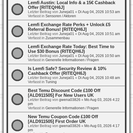
Lemfi Austin: Local Info & a 15€ Cashback
Offer [RITEQH6J]
Letzter Beitrag von
Juneja01
«
Di Aug 04, 2026 10:53 am
Verfasst in
Sensoren / Aktoren
Lemfi Exchange Rate Perks + Unlock £5
Referral Bonus! [RITEQH6J]
Letzter Beitrag von
Juneja01
«
Di Aug 04, 2026 10:51 am
Verfasst in
Zusammenbau
Lemfi Exchange Rate Today: Best Time to
Use $30 Bonus (RITEQH6J)
Letzter Beitrag von
Juneja01
«
Di Aug 04, 2026 10:50 am
Verfasst in
Generelle Informationen / Fragen
Is Lemfi Safe? Security Review & 10%
Cashback Offer (RITEQH6J)
Letzter Beitrag von
Juneja01
«
Di Aug 04, 2026 10:48 am
Verfasst in
Tuning
Best Temu Discount Code £100 Off
[ALD911505] For New Users UK
Letzter Beitrag von
gwena03826
«
Mo Aug 03, 2026 4:22
pm
Verfasst in
Generelle Informationen / Fragen
New Temu Coupon Code £100 Off
[ALD911505] First Order UK
Letzter Beitrag von
gwena03826
«
Mo Aug 03, 2026 4:17
pm