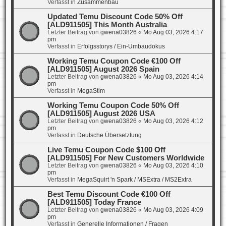
Verfasst in
Zusammenbau
Updated Temu Discount Code 50% Off
[ALD911505] This Month Australia
Letzter Beitrag von
gwena03826
«
Mo Aug 03, 2026 4:17
pm
Verfasst in
Erfolgsstorys / Ein-Umbaudokus
Working Temu Coupon Code €100 Off
[ALD911505] August 2026 Spain
Letzter Beitrag von
gwena03826
«
Mo Aug 03, 2026 4:14
pm
Verfasst in
MegaStim
Working Temu Coupon Code 50% Off
[ALD911505] August 2026 USA
Letzter Beitrag von
gwena03826
«
Mo Aug 03, 2026 4:12
pm
Verfasst in
Deutsche Übersetztung
Live Temu Coupon Code $100 Off
[ALD911505] For New Customers Worldwide
Letzter Beitrag von
gwena03826
«
Mo Aug 03, 2026 4:10
pm
Verfasst in
MegaSquirt 'n Spark / MSExtra / MS2Extra
Best Temu Discount Code €100 Off
[ALD911505] Today France
Letzter Beitrag von
gwena03826
«
Mo Aug 03, 2026 4:09
pm
Verfasst in
Generelle Informationen / Fragen