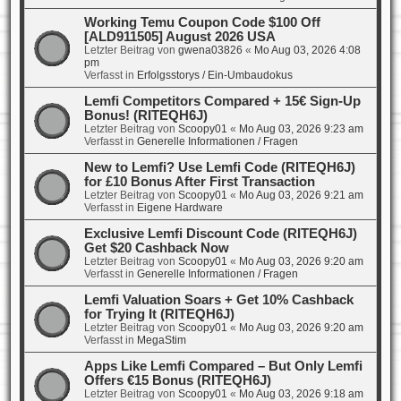
Working Temu Coupon Code $100 Off
[ALD911505] August 2026 USA
Letzter Beitrag von
gwena03826
«
Mo Aug 03, 2026 4:08
pm
Verfasst in
Erfolgsstorys / Ein-Umbaudokus
Lemfi Competitors Compared + 15€ Sign-Up
Bonus! (RITEQH6J)
Letzter Beitrag von
Scoopy01
«
Mo Aug 03, 2026 9:23 am
Verfasst in
Generelle Informationen / Fragen
New to Lemfi? Use Lemfi Code (RITEQH6J)
for £10 Bonus After First Transaction
Letzter Beitrag von
Scoopy01
«
Mo Aug 03, 2026 9:21 am
Verfasst in
Eigene Hardware
Exclusive Lemfi Discount Code (RITEQH6J)
Get $20 Cashback Now
Letzter Beitrag von
Scoopy01
«
Mo Aug 03, 2026 9:20 am
Verfasst in
Generelle Informationen / Fragen
Lemfi Valuation Soars + Get 10% Cashback
for Trying It (RITEQH6J)
Letzter Beitrag von
Scoopy01
«
Mo Aug 03, 2026 9:20 am
Verfasst in
MegaStim
Apps Like Lemfi Compared – But Only Lemfi
Offers €15 Bonus (RITEQH6J)
Letzter Beitrag von
Scoopy01
«
Mo Aug 03, 2026 9:18 am