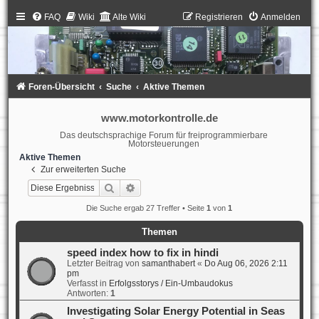
FAQ
Wiki
Alte Wiki
Registrieren
Anmelden
Foren-Übersicht
Suche
Aktive Themen
www.motorkontrolle.de
Das deutschsprachige Forum für freiprogrammierbare
Motorsteuerungen
Aktive Themen
Zur erweiterten Suche
Suche
Erweiterte Suche
Die Suche ergab 27 Treffer • Seite
1
von
1
Themen
speed index how to fix in hindi
Letzter Beitrag von
samanthabert
«
Do Aug 06, 2026 2:11
pm
Verfasst in
Erfolgsstorys / Ein-Umbaudokus
Antworten:
1
Investigating Solar Energy Potential in Seas