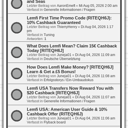
and Seas
Letzter Beitrag von
AaronEmeft
«
Mi Aug 05, 2026 2:00 am
Verfasst in
Generelle Informationen / Fragen
Lemfi First Time Promo Code (RITEQH6J):
10% Cashback Guaranteed
Letzter Beitrag von
ThierryHenry
«
Di Aug 04, 2026 1:17
pm
Verfasst in
Tuning
Antworten:
1
What Does Lemfi Mean? Claim 15€ Cashback
Today [RITEQH6J]
Letzter Beitrag von
Juneja01
«
Di Aug 04, 2026 11:09 am
Verfasst in
Deutsche Übersetztung
How Does Lemfi Make Money? [RITEQH6J]
Learn & Get a £5 Bonus!
Letzter Beitrag von
Juneja01
«
Di Aug 04, 2026 11:08 am
Verfasst in
Erfolgsstorys / Ein-Umbaudokus
Lemfi USA Transfers Now Reward You with
$20 Cashback [RITEQH6J]
Letzter Beitrag von
Juneja01
«
Di Aug 04, 2026 11:07 am
Verfasst in
Generelle Informationen / Fragen
Lemfi USA: American User Guide & 10%
Cashback Offer (RITEQH6J)
Letzter Beitrag von
Juneja01
«
Di Aug 04, 2026 11:06 am
Verfasst in
Flyback board