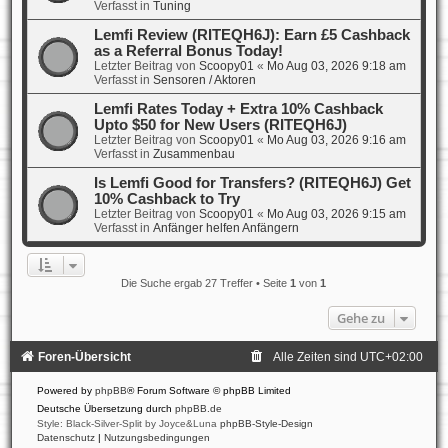
Verfasst in
Tuning
Lemfi Review (RITEQH6J): Earn £5 Cashback
as a Referral Bonus Today!
Letzter Beitrag von
Scoopy01
«
Mo Aug 03, 2026 9:18 am
Verfasst in
Sensoren / Aktoren
Lemfi Rates Today + Extra 10% Cashback
Upto $50 for New Users (RITEQH6J)
Letzter Beitrag von
Scoopy01
«
Mo Aug 03, 2026 9:16 am
Verfasst in
Zusammenbau
Is Lemfi Good for Transfers? (RITEQH6J) Get
10% Cashback to Try
Letzter Beitrag von
Scoopy01
«
Mo Aug 03, 2026 9:15 am
Verfasst in
Anfänger helfen Anfängern
Die Suche ergab 27 Treffer • Seite
1
von
1
Gehe zu
Foren-Übersicht
Alle Zeiten sind
UTC+02:00
Powered by
phpBB
® Forum Software © phpBB Limited
Deutsche Übersetzung durch
phpBB.de
Style: Black-Silver-Split by Joyce&Luna
phpBB-Style-Design
Datenschutz
|
Nutzungsbedingungen