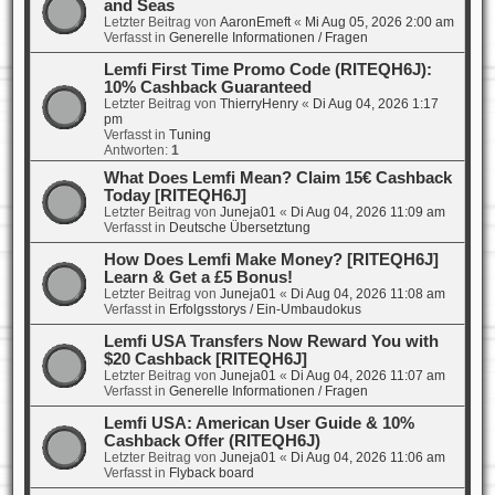
and Seas
Letzter Beitrag von
AaronEmeft
«
Mi Aug 05, 2026 2:00 am
Verfasst in
Generelle Informationen / Fragen
Lemfi First Time Promo Code (RITEQH6J):
10% Cashback Guaranteed
Letzter Beitrag von
ThierryHenry
«
Di Aug 04, 2026 1:17
pm
Verfasst in
Tuning
Antworten:
1
What Does Lemfi Mean? Claim 15€ Cashback
Today [RITEQH6J]
Letzter Beitrag von
Juneja01
«
Di Aug 04, 2026 11:09 am
Verfasst in
Deutsche Übersetztung
How Does Lemfi Make Money? [RITEQH6J]
Learn & Get a £5 Bonus!
Letzter Beitrag von
Juneja01
«
Di Aug 04, 2026 11:08 am
Verfasst in
Erfolgsstorys / Ein-Umbaudokus
Lemfi USA Transfers Now Reward You with
$20 Cashback [RITEQH6J]
Letzter Beitrag von
Juneja01
«
Di Aug 04, 2026 11:07 am
Verfasst in
Generelle Informationen / Fragen
Lemfi USA: American User Guide & 10%
Cashback Offer (RITEQH6J)
Letzter Beitrag von
Juneja01
«
Di Aug 04, 2026 11:06 am
Verfasst in
Flyback board