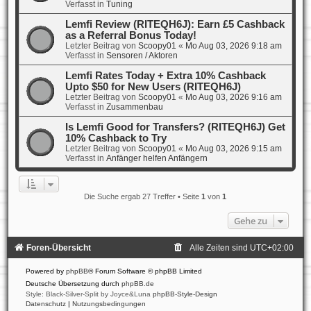
Verfasst in
Tuning
Lemfi Review (RITEQH6J): Earn £5 Cashback
as a Referral Bonus Today!
Letzter Beitrag von
Scoopy01
«
Mo Aug 03, 2026 9:18 am
Verfasst in
Sensoren / Aktoren
Lemfi Rates Today + Extra 10% Cashback
Upto $50 for New Users (RITEQH6J)
Letzter Beitrag von
Scoopy01
«
Mo Aug 03, 2026 9:16 am
Verfasst in
Zusammenbau
Is Lemfi Good for Transfers? (RITEQH6J) Get
10% Cashback to Try
Letzter Beitrag von
Scoopy01
«
Mo Aug 03, 2026 9:15 am
Verfasst in
Anfänger helfen Anfängern
Die Suche ergab 27 Treffer • Seite
1
von
1
Gehe zu
Foren-Übersicht
Alle Zeiten sind
UTC+02:00
Powered by
phpBB
® Forum Software © phpBB Limited
Deutsche Übersetzung durch
phpBB.de
Style: Black-Silver-Split by Joyce&Luna
phpBB-Style-Design
Datenschutz
|
Nutzungsbedingungen