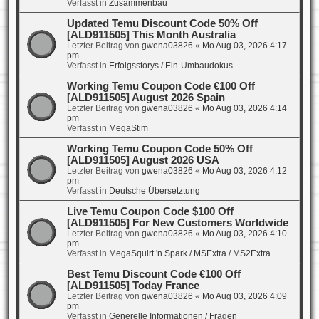
Verfasst in
Zusammenbau
Updated Temu Discount Code 50% Off
[ALD911505] This Month Australia
Letzter Beitrag von
gwena03826
«
Mo Aug 03, 2026 4:17
pm
Verfasst in
Erfolgsstorys / Ein-Umbaudokus
Working Temu Coupon Code €100 Off
[ALD911505] August 2026 Spain
Letzter Beitrag von
gwena03826
«
Mo Aug 03, 2026 4:14
pm
Verfasst in
MegaStim
Working Temu Coupon Code 50% Off
[ALD911505] August 2026 USA
Letzter Beitrag von
gwena03826
«
Mo Aug 03, 2026 4:12
pm
Verfasst in
Deutsche Übersetztung
Live Temu Coupon Code $100 Off
[ALD911505] For New Customers Worldwide
Letzter Beitrag von
gwena03826
«
Mo Aug 03, 2026 4:10
pm
Verfasst in
MegaSquirt 'n Spark / MSExtra / MS2Extra
Best Temu Discount Code €100 Off
[ALD911505] Today France
Letzter Beitrag von
gwena03826
«
Mo Aug 03, 2026 4:09
pm
Verfasst in
Generelle Informationen / Fragen