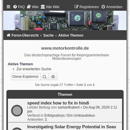
FAQ
Wiki
Alte Wiki
Registrieren
Anmelden
Foren-Übersicht
Suche
Aktive Themen
www.motorkontrolle.de
Das deutschsprachige Forum für freiprogrammierbare
Motorsteuerungen
Aktive Themen
Zur erweiterten Suche
Suche
Erweiterte Suche
Die Suche ergab 27 Treffer • Seite
1
von
1
Themen
speed index how to fix in hindi
Letzter Beitrag von
samanthabert
«
Do Aug 06, 2026 2:11
pm
Verfasst in
Erfolgsstorys / Ein-Umbaudokus
Antworten:
1
Investigating Solar Energy Potential in Seas