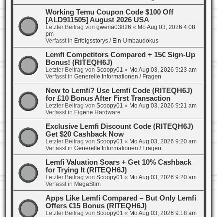
Working Temu Coupon Code $100 Off
[ALD911505] August 2026 USA
Letzter Beitrag von
gwena03826
«
Mo Aug 03, 2026 4:08
pm
Verfasst in
Erfolgsstorys / Ein-Umbaudokus
Lemfi Competitors Compared + 15€ Sign-Up
Bonus! (RITEQH6J)
Letzter Beitrag von
Scoopy01
«
Mo Aug 03, 2026 9:23 am
Verfasst in
Generelle Informationen / Fragen
New to Lemfi? Use Lemfi Code (RITEQH6J)
for £10 Bonus After First Transaction
Letzter Beitrag von
Scoopy01
«
Mo Aug 03, 2026 9:21 am
Verfasst in
Eigene Hardware
Exclusive Lemfi Discount Code (RITEQH6J)
Get $20 Cashback Now
Letzter Beitrag von
Scoopy01
«
Mo Aug 03, 2026 9:20 am
Verfasst in
Generelle Informationen / Fragen
Lemfi Valuation Soars + Get 10% Cashback
for Trying It (RITEQH6J)
Letzter Beitrag von
Scoopy01
«
Mo Aug 03, 2026 9:20 am
Verfasst in
MegaStim
Apps Like Lemfi Compared – But Only Lemfi
Offers €15 Bonus (RITEQH6J)
Letzter Beitrag von
Scoopy01
«
Mo Aug 03, 2026 9:18 am