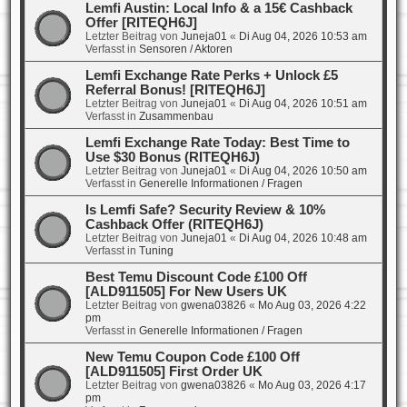
Lemfi Austin: Local Info & a 15€ Cashback
Offer [RITEQH6J]
Letzter Beitrag von
Juneja01
«
Di Aug 04, 2026 10:53 am
Verfasst in
Sensoren / Aktoren
Lemfi Exchange Rate Perks + Unlock £5
Referral Bonus! [RITEQH6J]
Letzter Beitrag von
Juneja01
«
Di Aug 04, 2026 10:51 am
Verfasst in
Zusammenbau
Lemfi Exchange Rate Today: Best Time to
Use $30 Bonus (RITEQH6J)
Letzter Beitrag von
Juneja01
«
Di Aug 04, 2026 10:50 am
Verfasst in
Generelle Informationen / Fragen
Is Lemfi Safe? Security Review & 10%
Cashback Offer (RITEQH6J)
Letzter Beitrag von
Juneja01
«
Di Aug 04, 2026 10:48 am
Verfasst in
Tuning
Best Temu Discount Code £100 Off
[ALD911505] For New Users UK
Letzter Beitrag von
gwena03826
«
Mo Aug 03, 2026 4:22
pm
Verfasst in
Generelle Informationen / Fragen
New Temu Coupon Code £100 Off
[ALD911505] First Order UK
Letzter Beitrag von
gwena03826
«
Mo Aug 03, 2026 4:17
pm