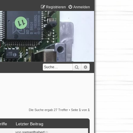
Registrieren
Anmelden
Suche
Erweiterte Suche
Die Suche ergab 27 Treffer • Seite
1
von
1
iffe
Letzter Beitrag
von
samanthabert