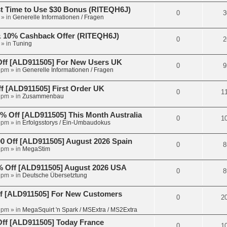
t Time to Use $30 Bonus (RITEQH6J)
0
3
» in
Generelle Informationen / Fragen
 & 10% Cashback Offer (RITEQH6J)
0
2
» in
Tuning
Off [ALD911505] For New Users UK
0
9
 pm
» in
Generelle Informationen / Fragen
 [ALD911505] First Order UK
0
1
 pm
» in
Zusammenbau
 Off [ALD911505] This Month Australia
0
1
 pm
» in
Erfolgsstorys / Ein-Umbaudokus
 Off [ALD911505] August 2026 Spain
0
8
 pm
» in
MegaStim
 Off [ALD911505] August 2026 USA
0
8
 pm
» in
Deutsche Übersetztung
f [ALD911505] For New Customers
0
2
 pm
» in
MegaSquirt 'n Spark / MSExtra / MS2Extra
ff [ALD911505] Today France
0
1