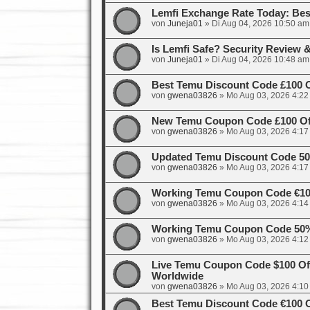
Lemfi Exchange Rate Today: Bes
von
Juneja01
»
Di Aug 04, 2026 10:50 am
Is Lemfi Safe? Security Review
von
Juneja01
»
Di Aug 04, 2026 10:48 am
Best Temu Discount Code £100 
von
gwena03826
»
Mo Aug 03, 2026 4:22
New Temu Coupon Code £100 Off
von
gwena03826
»
Mo Aug 03, 2026 4:17
Updated Temu Discount Code 50%
von
gwena03826
»
Mo Aug 03, 2026 4:17
Working Temu Coupon Code €100
von
gwena03826
»
Mo Aug 03, 2026 4:14
Working Temu Coupon Code 50%
von
gwena03826
»
Mo Aug 03, 2026 4:12
Live Temu Coupon Code $100 Of
Worldwide
von
gwena03826
»
Mo Aug 03, 2026 4:10
Best Temu Discount Code €100 O