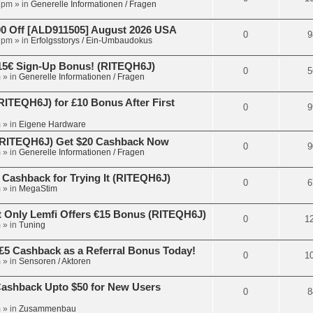
 pm
» in
Generelle Informationen / Fragen
 Off [ALD911505] August 2026 USA
0
9
 pm
» in
Erfolgsstorys / Ein-Umbaudokus
15€ Sign-Up Bonus! (RITEQH6J)
0
5
m
» in
Generelle Informationen / Fragen
ITEQH6J) for £10 Bonus After First
0
9
m
» in
Eigene Hardware
 (RITEQH6J) Get $20 Cashback Now
0
9
m
» in
Generelle Informationen / Fragen
 Cashback for Trying It (RITEQH6J)
0
6
m
» in
MegaStim
 Only Lemfi Offers €15 Bonus (RITEQH6J)
0
1
m
» in
Tuning
£5 Cashback as a Referral Bonus Today!
0
1
m
» in
Sensoren / Aktoren
Cashback Upto $50 for New Users
0
8
m
» in
Zusammenbau