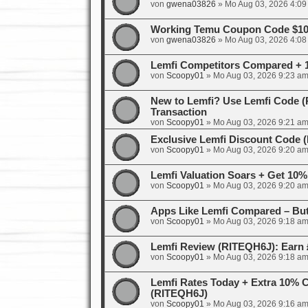
von
gwena03826
»
Mo Aug 03, 2026 4:09
Working Temu Coupon Code $100
von
gwena03826
»
Mo Aug 03, 2026 4:08
Lemfi Competitors Compared + 
von
Scoopy01
»
Mo Aug 03, 2026 9:23 a
New to Lemfi? Use Lemfi Code (R
Transaction
von
Scoopy01
»
Mo Aug 03, 2026 9:21 a
Exclusive Lemfi Discount Code
von
Scoopy01
»
Mo Aug 03, 2026 9:20 a
Lemfi Valuation Soars + Get 10%
von
Scoopy01
»
Mo Aug 03, 2026 9:20 a
Apps Like Lemfi Compared – But
von
Scoopy01
»
Mo Aug 03, 2026 9:18 a
Lemfi Review (RITEQH6J): Earn 
von
Scoopy01
»
Mo Aug 03, 2026 9:18 a
Lemfi Rates Today + Extra 10% 
(RITEQH6J)
von
Scoopy01
»
Mo Aug 03, 2026 9:16 a