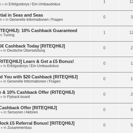
1
1
m
» in
Erfolgsstorys / Ein-Umbaudokus
tial in Seas and Seas
0
3
m
» in
Generelle Informationen / Fragen
RITEQH6J): 10% Cashback Guaranteed
1
1
in
Tuning
5€ Cashback Today [RITEQH6J]
0
2
» in
Deutsche Übersetztung
ITEQH6J] Learn & Get a £5 Bonus!
0
1
» in
Erfolgsstorys / Ein-Umbaudokus
d You with $20 Cashback [RITEQH6J]
0
1
» in
Generelle Informationen / Fragen
e & 10% Cashback Offer (RITEQH6J)
0
2
» in
Flyback board
€ Cashback Offer [RITEQH6J]
0
5
» in
Sensoren / Aktoren
lock £5 Referral Bonus! [RITEQH6J]
0
5
» in
Zusammenbau