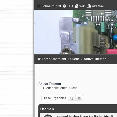
Schnellzugriff
FAQ
Wiki
Alte Wiki
Foren-Übersicht
Suche
Aktive Themen
Aktive Themen
Zur erweiterten Suche
Suche
Erweiterte Suche
Themen
speed index how to fix in hindi