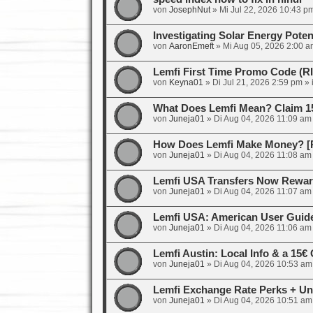
von
JosephNut
»
Mi Jul 22, 2026 10:43 p
Investigating Solar Energy Poten
von
AaronEmeft
»
Mi Aug 05, 2026 2:00 a
Lemfi First Time Promo Code (
von
Keyna01
»
Di Jul 21, 2026 2:59 pm
» 
What Does Lemfi Mean? Claim 1
von
Juneja01
»
Di Aug 04, 2026 11:09 am
How Does Lemfi Make Money? [R
von
Juneja01
»
Di Aug 04, 2026 11:08 am
Lemfi USA Transfers Now Rewar
von
Juneja01
»
Di Aug 04, 2026 11:07 am
Lemfi USA: American User Guid
von
Juneja01
»
Di Aug 04, 2026 11:06 am
Lemfi Austin: Local Info & a 15
von
Juneja01
»
Di Aug 04, 2026 10:53 am
Lemfi Exchange Rate Perks + Un
von
Juneja01
»
Di Aug 04, 2026 10:51 am