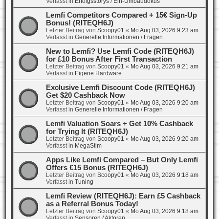
Verfasst in
Erfolgsstorys / Ein-Umbaudokus
Lemfi Competitors Compared + 15€ Sign-Up
Bonus! (RITEQH6J)
Letzter Beitrag von
Scoopy01
«
Mo Aug 03, 2026 9:23 am
Verfasst in
Generelle Informationen / Fragen
New to Lemfi? Use Lemfi Code (RITEQH6J)
for £10 Bonus After First Transaction
Letzter Beitrag von
Scoopy01
«
Mo Aug 03, 2026 9:21 am
Verfasst in
Eigene Hardware
Exclusive Lemfi Discount Code (RITEQH6J)
Get $20 Cashback Now
Letzter Beitrag von
Scoopy01
«
Mo Aug 03, 2026 9:20 am
Verfasst in
Generelle Informationen / Fragen
Lemfi Valuation Soars + Get 10% Cashback
for Trying It (RITEQH6J)
Letzter Beitrag von
Scoopy01
«
Mo Aug 03, 2026 9:20 am
Verfasst in
MegaStim
Apps Like Lemfi Compared – But Only Lemfi
Offers €15 Bonus (RITEQH6J)
Letzter Beitrag von
Scoopy01
«
Mo Aug 03, 2026 9:18 am
Verfasst in
Tuning
Lemfi Review (RITEQH6J): Earn £5 Cashback
as a Referral Bonus Today!
Letzter Beitrag von
Scoopy01
«
Mo Aug 03, 2026 9:18 am
Verfasst in
Sensoren / Aktoren