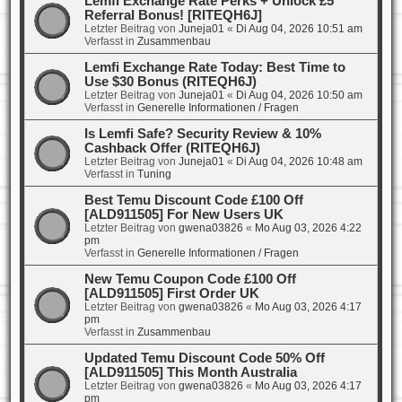
Lemfi Exchange Rate Perks + Unlock £5
Referral Bonus! [RITEQH6J]
Letzter Beitrag von
Juneja01
«
Di Aug 04, 2026 10:51 am
Verfasst in
Zusammenbau
Lemfi Exchange Rate Today: Best Time to
Use $30 Bonus (RITEQH6J)
Letzter Beitrag von
Juneja01
«
Di Aug 04, 2026 10:50 am
Verfasst in
Generelle Informationen / Fragen
Is Lemfi Safe? Security Review & 10%
Cashback Offer (RITEQH6J)
Letzter Beitrag von
Juneja01
«
Di Aug 04, 2026 10:48 am
Verfasst in
Tuning
Best Temu Discount Code £100 Off
[ALD911505] For New Users UK
Letzter Beitrag von
gwena03826
«
Mo Aug 03, 2026 4:22
pm
Verfasst in
Generelle Informationen / Fragen
New Temu Coupon Code £100 Off
[ALD911505] First Order UK
Letzter Beitrag von
gwena03826
«
Mo Aug 03, 2026 4:17
pm
Verfasst in
Zusammenbau
Updated Temu Discount Code 50% Off
[ALD911505] This Month Australia
Letzter Beitrag von
gwena03826
«
Mo Aug 03, 2026 4:17
pm