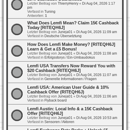
Letzter Beitrag von
ThierryHenry
«
Di Aug 04, 2026 1:17
pm
Verfasst in
Tuning
Antworten:
1
What Does Lemfi Mean? Claim 15€ Cashback
Today [RITEQH6J]
Letzter Beitrag von
Juneja01
«
Di Aug 04, 2026 11:09 am
Verfasst in
Deutsche Übersetztung
How Does Lemfi Make Money? [RITEQH6J]
Learn & Get a £5 Bonus!
Letzter Beitrag von
Juneja01
«
Di Aug 04, 2026 11:08 am
Verfasst in
Erfolgsstorys / Ein-Umbaudokus
Lemfi USA Transfers Now Reward You with
$20 Cashback [RITEQH6J]
Letzter Beitrag von
Juneja01
«
Di Aug 04, 2026 11:07 am
Verfasst in
Generelle Informationen / Fragen
Lemfi USA: American User Guide & 10%
Cashback Offer (RITEQH6J)
Letzter Beitrag von
Juneja01
«
Di Aug 04, 2026 11:06 am
Verfasst in
Flyback board
Lemfi Austin: Local Info & a 15€ Cashback
Offer [RITEQH6J]
Letzter Beitrag von
Juneja01
«
Di Aug 04, 2026 10:53 am
Verfasst in
Sensoren / Aktoren