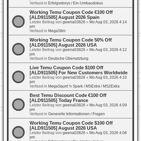
Verfasst in
Erfolgsstorys / Ein-Umbaudokus
Working Temu Coupon Code €100 Off
[ALD911505] August 2026 Spain
Letzter Beitrag von
gwena03826
«
Mo Aug 03, 2026 4:14
pm
Verfasst in
MegaStim
Working Temu Coupon Code 50% Off
[ALD911505] August 2026 USA
Letzter Beitrag von
gwena03826
«
Mo Aug 03, 2026 4:12
pm
Verfasst in
Deutsche Übersetztung
Live Temu Coupon Code $100 Off
[ALD911505] For New Customers Worldwide
Letzter Beitrag von
gwena03826
«
Mo Aug 03, 2026 4:10
pm
Verfasst in
MegaSquirt 'n Spark / MSExtra / MS2Extra
Best Temu Discount Code €100 Off
[ALD911505] Today France
Letzter Beitrag von
gwena03826
«
Mo Aug 03, 2026 4:09
pm
Verfasst in
Generelle Informationen / Fragen
Working Temu Coupon Code $100 Off
[ALD911505] August 2026 USA
Letzter Beitrag von
gwena03826
«
Mo Aug 03, 2026 4:08
pm