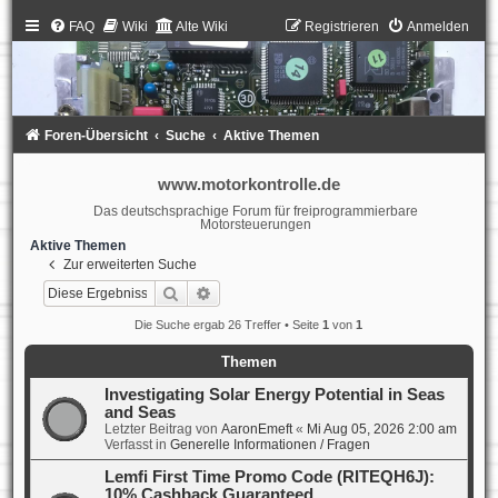
FAQ
Wiki
Alte Wiki
Registrieren
Anmelden
Foren-Übersicht
Suche
Aktive Themen
www.motorkontrolle.de
Das deutschsprachige Forum für freiprogrammierbare
Motorsteuerungen
Aktive Themen
Zur erweiterten Suche
Suche
Erweiterte Suche
Die Suche ergab 26 Treffer • Seite
1
von
1
Themen
Investigating Solar Energy Potential in Seas
and Seas
Letzter Beitrag von
AaronEmeft
«
Mi Aug 05, 2026 2:00 am
Verfasst in
Generelle Informationen / Fragen
Lemfi First Time Promo Code (RITEQH6J):
10% Cashback Guaranteed