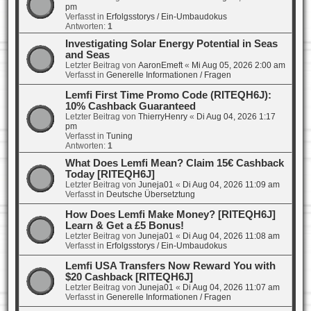
pm
Verfasst in
Erfolgsstorys / Ein-Umbaudokus
Antworten:
1
Investigating Solar Energy Potential in Seas
and Seas
Letzter Beitrag von
AaronEmeft
«
Mi Aug 05, 2026 2:00 am
Verfasst in
Generelle Informationen / Fragen
Lemfi First Time Promo Code (RITEQH6J):
10% Cashback Guaranteed
Letzter Beitrag von
ThierryHenry
«
Di Aug 04, 2026 1:17
pm
Verfasst in
Tuning
Antworten:
1
What Does Lemfi Mean? Claim 15€ Cashback
Today [RITEQH6J]
Letzter Beitrag von
Juneja01
«
Di Aug 04, 2026 11:09 am
Verfasst in
Deutsche Übersetztung
How Does Lemfi Make Money? [RITEQH6J]
Learn & Get a £5 Bonus!
Letzter Beitrag von
Juneja01
«
Di Aug 04, 2026 11:08 am
Verfasst in
Erfolgsstorys / Ein-Umbaudokus
Lemfi USA Transfers Now Reward You with
$20 Cashback [RITEQH6J]
Letzter Beitrag von
Juneja01
«
Di Aug 04, 2026 11:07 am
Verfasst in
Generelle Informationen / Fragen