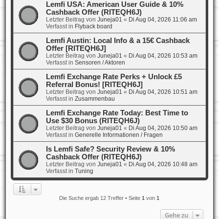
Lemfi USA: American User Guide & 10%
Cashback Offer (RITEQH6J)
Letzter Beitrag von
Juneja01
«
Di Aug 04, 2026 11:06 am
Verfasst in
Flyback board
Lemfi Austin: Local Info & a 15€ Cashback
Offer [RITEQH6J]
Letzter Beitrag von
Juneja01
«
Di Aug 04, 2026 10:53 am
Verfasst in
Sensoren / Aktoren
Lemfi Exchange Rate Perks + Unlock £5
Referral Bonus! [RITEQH6J]
Letzter Beitrag von
Juneja01
«
Di Aug 04, 2026 10:51 am
Verfasst in
Zusammenbau
Lemfi Exchange Rate Today: Best Time to
Use $30 Bonus (RITEQH6J)
Letzter Beitrag von
Juneja01
«
Di Aug 04, 2026 10:50 am
Verfasst in
Generelle Informationen / Fragen
Is Lemfi Safe? Security Review & 10%
Cashback Offer (RITEQH6J)
Letzter Beitrag von
Juneja01
«
Di Aug 04, 2026 10:48 am
Verfasst in
Tuning
Die Suche ergab 12 Treffer • Seite
1
von
1
Gehe zu