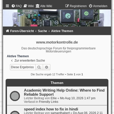
FAQ
Wiki
Alte Wiki
Registrieren
Anmelden
Foren-Übersicht
Suche
Aktive Themen
www.motorkontrolle.de
Das deutschsprachige Forum für freiprogrammierbare
Motorsteuerungen
Aktive Themen
Zur erweiterten Suche
Suche
Erweiterte Suche
Die Suche ergab 12 Treffer • Seite
1
von
1
Themen
Academic Writing Help Online: Where to Find
Reliable Support
Letzter Beitrag von
Ellie
«
Mo Aug 10, 2026 1:47 pm
Verfasst in
Friendly Links
speed index how to fix in hindi
Letzter Beitrag von
samanthabert
«
Do Aug 06, 2026 2:11