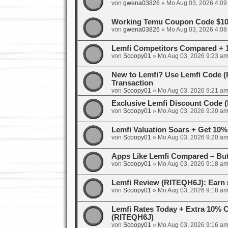
von
gwena03826
»
Mo Aug 03, 2026 4:09
Working Temu Coupon Code $100
von
gwena03826
»
Mo Aug 03, 2026 4:08
Lemfi Competitors Compared + 
von
Scoopy01
»
Mo Aug 03, 2026 9:23 a
New to Lemfi? Use Lemfi Code (R
Transaction
von
Scoopy01
»
Mo Aug 03, 2026 9:21 a
Exclusive Lemfi Discount Code
von
Scoopy01
»
Mo Aug 03, 2026 9:20 a
Lemfi Valuation Soars + Get 10%
von
Scoopy01
»
Mo Aug 03, 2026 9:20 a
Apps Like Lemfi Compared – But
von
Scoopy01
»
Mo Aug 03, 2026 9:18 a
Lemfi Review (RITEQH6J): Earn 
von
Scoopy01
»
Mo Aug 03, 2026 9:18 a
Lemfi Rates Today + Extra 10% 
(RITEQH6J)
von
Scoopy01
»
Mo Aug 03, 2026 9:16 a