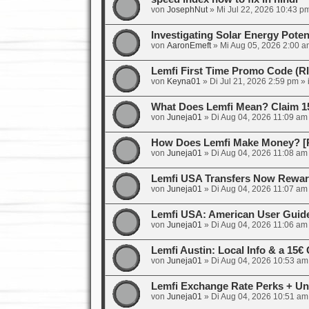
von
JosephNut
»
Mi Jul 22, 2026 10:43 p
Investigating Solar Energy Poten
von
AaronEmeft
»
Mi Aug 05, 2026 2:00 a
Lemfi First Time Promo Code (
von
Keyna01
»
Di Jul 21, 2026 2:59 pm
» 
What Does Lemfi Mean? Claim 1
von
Juneja01
»
Di Aug 04, 2026 11:09 am
How Does Lemfi Make Money? [R
von
Juneja01
»
Di Aug 04, 2026 11:08 am
Lemfi USA Transfers Now Rewar
von
Juneja01
»
Di Aug 04, 2026 11:07 am
Lemfi USA: American User Guid
von
Juneja01
»
Di Aug 04, 2026 11:06 am
Lemfi Austin: Local Info & a 15
von
Juneja01
»
Di Aug 04, 2026 10:53 am
Lemfi Exchange Rate Perks + Un
von
Juneja01
»
Di Aug 04, 2026 10:51 am