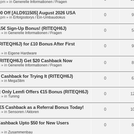
 pm
» in
Generelle Informationen / Fragen
 Off [ALD911505] August 2026 USA
0
9
 pm
» in
Erfolgsstorys / Ein-Umbaudokus
15€ Sign-Up Bonus! (RITEQH6J)
0
5
m
» in
Generelle Informationen / Fragen
ITEQH6J) for £10 Bonus After First
0
9
m
» in
Eigene Hardware
 (RITEQH6J) Get $20 Cashback Now
0
8
m
» in
Generelle Informationen / Fragen
 Cashback for Trying It (RITEQH6J)
0
6
m
» in
MegaStim
 Only Lemfi Offers €15 Bonus (RITEQH6J)
0
1
m
» in
Tuning
£5 Cashback as a Referral Bonus Today!
0
1
m
» in
Sensoren / Aktoren
Cashback Upto $50 for New Users
0
8
m
» in
Zusammenbau