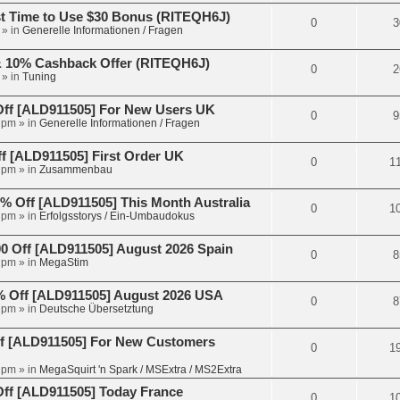
t Time to Use $30 Bonus (RITEQH6J)
0
3
» in
Generelle Informationen / Fragen
 & 10% Cashback Offer (RITEQH6J)
0
2
» in
Tuning
Off [ALD911505] For New Users UK
0
9
 pm
» in
Generelle Informationen / Fragen
 [ALD911505] First Order UK
0
1
 pm
» in
Zusammenbau
 Off [ALD911505] This Month Australia
0
1
 pm
» in
Erfolgsstorys / Ein-Umbaudokus
 Off [ALD911505] August 2026 Spain
0
8
 pm
» in
MegaStim
 Off [ALD911505] August 2026 USA
0
8
 pm
» in
Deutsche Übersetztung
f [ALD911505] For New Customers
0
1
 pm
» in
MegaSquirt 'n Spark / MSExtra / MS2Extra
ff [ALD911505] Today France
0
1