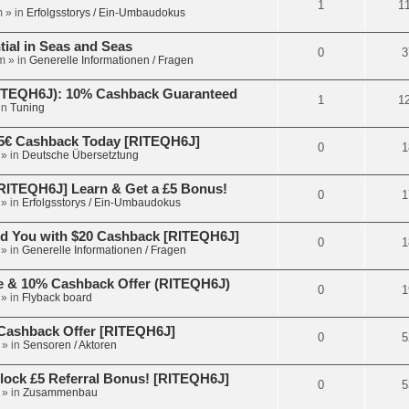
1
1
m
» in
Erfolgsstorys / Ein-Umbaudokus
tial in Seas and Seas
0
3
m
» in
Generelle Informationen / Fragen
RITEQH6J): 10% Cashback Guaranteed
1
1
in
Tuning
5€ Cashback Today [RITEQH6J]
0
1
» in
Deutsche Übersetztung
ITEQH6J] Learn & Get a £5 Bonus!
0
1
» in
Erfolgsstorys / Ein-Umbaudokus
d You with $20 Cashback [RITEQH6J]
0
1
» in
Generelle Informationen / Fragen
e & 10% Cashback Offer (RITEQH6J)
0
1
» in
Flyback board
€ Cashback Offer [RITEQH6J]
0
5
» in
Sensoren / Aktoren
lock £5 Referral Bonus! [RITEQH6J]
0
5
» in
Zusammenbau