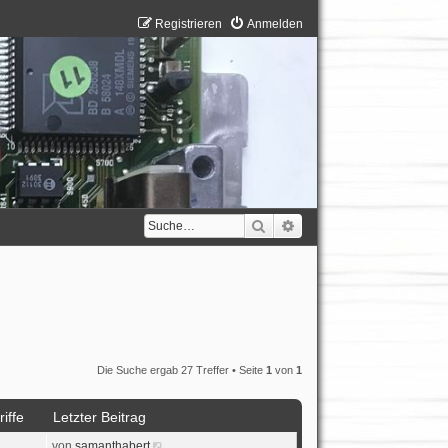
Registrieren
Anmelden
Suche
Erweiterte Suche
Die Suche ergab 27 Treffer • Seite
1
von
1
iffe
Letzter Beitrag
von
samanthabert