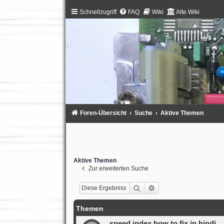
Schnellzugriff
FAQ
Wiki
Alte Wiki
Foren-Übersicht
Suche
Aktive Themen
Aktive Themen
Zur erweiterten Suche
Suche
Erweiterte Suche
Themen
speed index how to fix in hindi