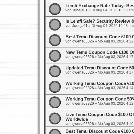
Lemfi Exchange Rate Today: Bes
von
Juneja01
»
Di Aug 04, 2026 10:50 am
Is Lemfi Safe? Security Review
von
Juneja01
»
Di Aug 04, 2026 10:48 am
Best Temu Discount Code £100 
von
gwena03826
»
Mo Aug 03, 2026 4:22
New Temu Coupon Code £100 Off
von
gwena03826
»
Mo Aug 03, 2026 4:17
Updated Temu Discount Code 50%
von
gwena03826
»
Mo Aug 03, 2026 4:17
Working Temu Coupon Code €100
von
gwena03826
»
Mo Aug 03, 2026 4:14
Working Temu Coupon Code 50%
von
gwena03826
»
Mo Aug 03, 2026 4:12
Live Temu Coupon Code $100 Of
Worldwide
von
gwena03826
»
Mo Aug 03, 2026 4:10
Best Temu Discount Code €100 O