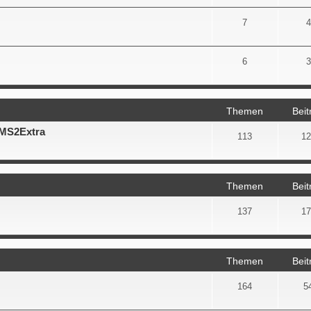
7
4
6
3
Themen
Beit
 MS2Extra
113
12
Themen
Beit
137
17
Themen
Beit
164
5