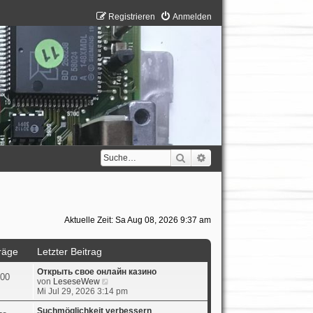
Registrieren
Anmelden
Suche
Erweiterte Suche
Aktuelle Zeit: Sa Aug 08, 2026 9:37 am
räge
Letzter Beitrag
Открыть свое онлайн казино
00
N
von
LeseseWew
e
Mi Jul 29, 2026 3:14 pm
u
e
Suchmöglichkeit verbessern