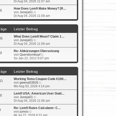
e
Di Aug 04, 2026 11:07 am
a
e
u
g
i
e
How Does Lemfi Make Money? [R…
t
8
s
N
von
Juneja01
r
t
e
Di Aug 04, 2026 11:08 am
a
e
u
g
r
e
B
s
räge
Letzter Beitrag
e
t
i
e
What Does Lemfi Mean? Claim 1…
t
r
05
N
von
Juneja01
r
B
e
Di Aug 04, 2026 11:09 am
a
e
u
g
i
e
Re: Abkürzungen Übersetzung
t
9
s
N
von
Querstromkopf
r
t
e
So Jan 22, 2012 9:07 pm
a
e
u
g
r
e
B
s
räge
Letzter Beitrag
e
t
i
e
Working Temu Coupon Code €100…
t
r
43
N
von
gwena03826
r
B
e
Mo Aug 03, 2026 4:14 pm
a
e
u
g
i
e
Lemfi USA: American User Guid…
t
8
N
s
von
Juneja01
r
e
t
Di Aug 04, 2026 11:06 am
a
u
e
g
e
r
Re: Lemfi Rates Calculator: C…
9
N
s
B
von
jumoo
e
t
e
Mi Jul 22, 2026 6:31 pm