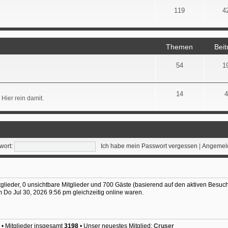
119
4
Themen
Beit
54
1
14
4
Hier rein damit.
wort:
Ich habe mein Passwort vergessen
|
Angemeld
tglieder, 0 unsichtbare Mitglieder und 700 Gäste (basierend auf den aktiven Besuch
Do Jul 30, 2026 9:56 pm gleichzeitig online waren.
• Mitglieder insgesamt
3198
• Unser neuestes Mitglied:
Cruser