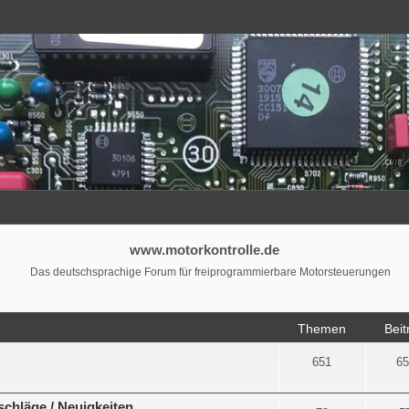
www.motorkontrolle.de
Das deutschsprachige Forum für freiprogrammierbare Motorsteuerungen
Themen
Beit
651
65
chläge / Neuigkeiten