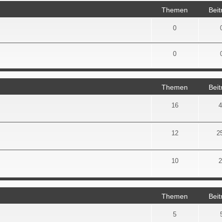
Themen
Beit
0
0
Themen
Beit
16
4
12
2
10
2
Themen
Beit
5