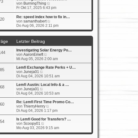
73
s
N
von
BurningThing
t
e
Fr Okt 17, 2025 6:43 pm
e
u
r
e
Re: speed index how to fix in…
20
B
s
N
von
samanthabert
e
t
e
Do Aug 06, 2026 2:11 pm
i
e
u
t
r
e
r
B
s
räge
Letzter Beitrag
a
e
t
g
i
e
Investigating Solar Energy Po…
t
r
144
N
von
AaronEmeft
r
B
e
Mi Aug 05, 2026 2:00 am
a
e
u
g
i
e
Lemfi Exchange Rate Perks + U…
t
85
N
s
von
Juneja01
r
e
t
Di Aug 04, 2026 10:51 am
a
u
e
g
e
r
Lemfi Austin: Local Info & a …
68
s
N
B
von
Juneja01
t
e
e
Di Aug 04, 2026 10:53 am
e
u
i
r
e
t
Re: Lemfi First Time Promo Co…
60
B
s
r
N
von
ThierryHenry
e
t
a
e
Di Aug 04, 2026 1:17 pm
i
e
g
u
t
r
e
Is Lemfi Good for Transfers? …
54
r
B
N
s
von
Scoopy01
a
e
e
t
Mo Aug 03, 2026 9:15 am
g
i
u
e
t
e
r