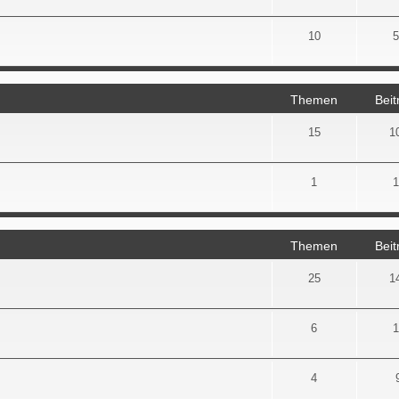
10
5
Themen
Beit
15
1
1
1
Themen
Beit
25
1
6
1
4