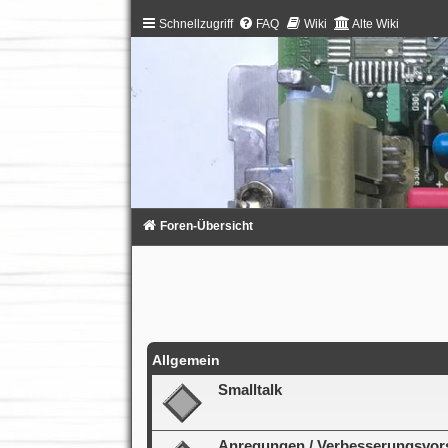
Schnellzugriff
FAQ
Wiki
Alte Wiki
Foren-Übersicht
Allgemein
Smalltalk
Anregungen / Verbesserungsvors