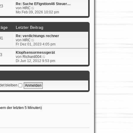
i
e
Re: Suche EFignition46 Steuer…
t
23
N
s
von
HRC
r
e
t
Mo Feb 09, 2026 10:02 pm
a
u
e
g
e
r
s
B
räge
Letzter Beitrag
t
e
e
i
Re: verdichtungs rechner
r
t
91
N
von
HRC
B
r
e
Fr Dez 01, 2023 4:05 pm
e
a
u
i
g
e
Klopfsensormessgerät
t
3
s
N
von
Richard004
r
t
e
Di Jun 12, 2012 9:53 pm
a
e
u
g
r
e
B
s
e
t
i
e
et bleiben
t
r
r
B
a
e
g
i
t
r
ern der letzten 5 Minuten)
a
g