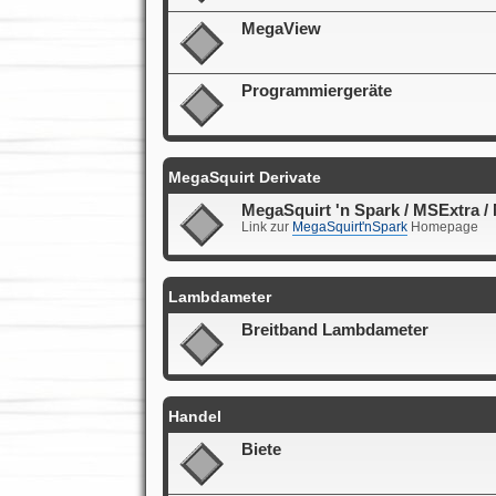
MegaView
Programmiergeräte
MegaSquirt Derivate
MegaSquirt 'n Spark / MSExtra /
Link zur
MegaSquirt'nSpark
Homepage
Lambdameter
Breitband Lambdameter
Handel
Biete