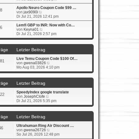
u
e
i
e
r
t
Apollo Neuro Coupon Code $99 …
8
s
N
B
r
von
jax9090i
t
e
e
a
Di Jul 21, 2026 12:41 pm
e
u
i
g
r
e
t
Lemfi GBP to INR: Now with Co…
6
B
s
N
r
von
Keyna01
e
t
e
a
Di Jul 21, 2026 2:57 pm
i
e
u
g
t
r
e
r
B
s
räge
Letzter Beitrag
a
e
t
g
i
e
Live Temu Coupon Code $100 Of…
t
r
81
N
von
gwena03826
r
B
e
Mo Aug 03, 2026 4:10 pm
a
e
u
g
i
e
t
s
r
räge
Letzter Beitrag
t
a
e
g
SpeedyIndex google translate
r
22
N
von
JosephClofe
B
e
Di Jul 21, 2026 5:35 pm
e
u
i
e
t
s
r
räge
Letzter Beitrag
t
a
e
g
Ultrahuman Ring Air Discount …
r
46
N
von
gwena26726
B
e
So Jul 26, 2026 12:48 pm
e
u