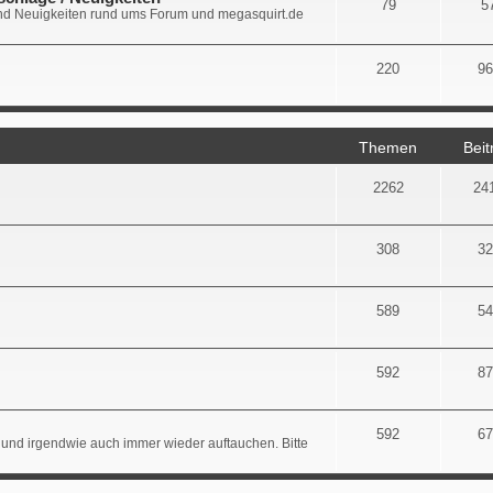
79
5
d Neuigkeiten rund ums Forum und megasquirt.de
220
96
Themen
Beit
2262
24
308
32
589
54
592
87
592
67
 und irgendwie auch immer wieder auftauchen. Bitte