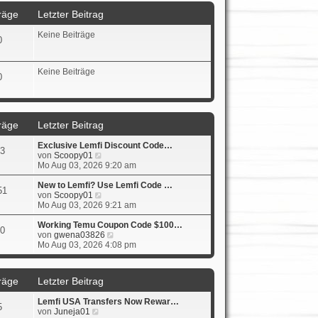
r
s
B
räge
Letzter Beitrag
a
t
e
g
e
i
Keine Beiträge
r
t
0
B
r
e
a
i
g
Keine Beiträge
t
0
r
a
g
räge
Letzter Beitrag
Exclusive Lemfi Discount Code…
3
N
von
Scoopy01
e
Mo Aug 03, 2026 9:20 am
u
e
New to Lemfi? Use Lemfi Code …
51
s
N
von
Scoopy01
t
e
Mo Aug 03, 2026 9:21 am
e
u
r
e
Working Temu Coupon Code $100…
0
B
s
N
von
gwena03826
e
t
e
Mo Aug 03, 2026 4:08 pm
i
e
u
t
r
e
r
B
s
räge
Letzter Beitrag
a
e
t
g
i
e
Lemfi USA Transfers Now Rewar…
t
r
5
N
von
Juneja01
r
B