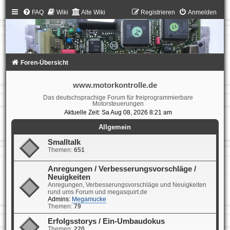
FAQ
Wiki
Alte Wiki
Registrieren
Anmelden
Foren-Übersicht
www.motorkontrolle.de
Das deutschsprachige Forum für freiprogrammierbare
Motorsteuerungen
Aktuelle Zeit: Sa Aug 08, 2026 8:21 am
Allgemein
Smalltalk
Themen:
651
Anregungen / Verbesserungsvorschläge /
Neuigkeiten
Anregungen, Verbesserungsvorschläge und Neuigkeiten
rund ums Forum und megasquirt.de
Admins:
Megamucke
Themen:
79
Erfolgsstorys / Ein-Umbaudokus
Themen:
220