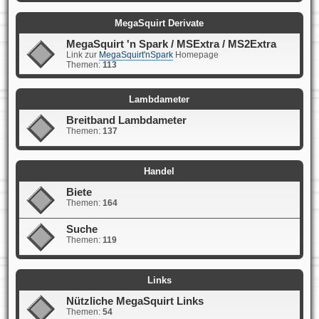
MegaSquirt Derivate
MegaSquirt 'n Spark / MSExtra / MS2Extra
Link zur
MegaSquirt'nSpark
Homepage
Themen:
113
Lambdameter
Breitband Lambdameter
Themen:
137
Handel
Biete
Themen:
164
Suche
Themen:
119
Links
Nützliche MegaSquirt Links
Themen:
54