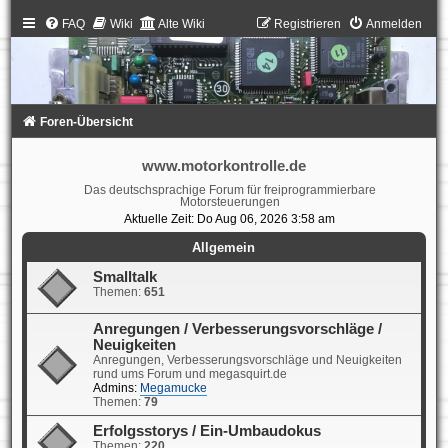
FAQ
Wiki
Alte Wiki
Registrieren
Anmelden
Foren-Übersicht
www.motorkontrolle.de
Das deutschsprachige Forum für freiprogrammierbare
Motorsteuerungen
Aktuelle Zeit: Do Aug 06, 2026 3:58 am
Allgemein
Smalltalk
Themen:
651
Anregungen / Verbesserungsvorschläge /
Neuigkeiten
Anregungen, Verbesserungsvorschläge und Neuigkeiten
rund ums Forum und megasquirt.de
Admins:
Megamucke
Themen:
79
Erfolgsstorys / Ein-Umbaudokus
Themen:
220