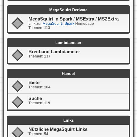
MegaSquirt Derivate
MegaSquirt 'n Spark / MSExtra / MS2Extra
Link zur
MegaSquirt'nSpark
Homepage
Themen:
113
Lambdameter
Breitband Lambdameter
Themen:
137
Handel
Biete
Themen:
164
Suche
Themen:
119
Links
Nützliche MegaSquirt Links
Themen:
54