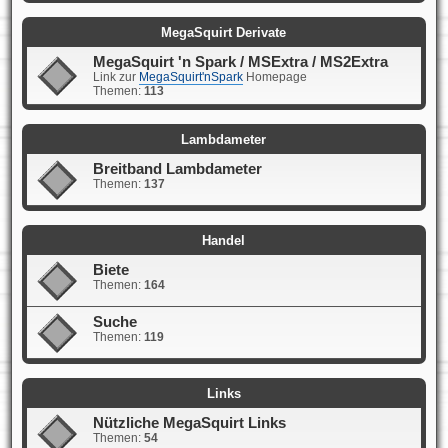
MegaSquirt Derivate
MegaSquirt 'n Spark / MSExtra / MS2Extra
Link zur
MegaSquirt'nSpark
Homepage
Themen:
113
Lambdameter
Breitband Lambdameter
Themen:
137
Handel
Biete
Themen:
164
Suche
Themen:
119
Links
Nützliche MegaSquirt Links
Themen:
54