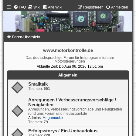
FAQ
Wiki
Alte Wiki
Registrieren
Anmelden
Foren-Übersicht
www.motorkontrolle.de
Das deutschsprachige Forum für freiprogrammierbare
Motorsteuerungen
Aktuelle Zeit: Do Aug 06, 2026 12:51 pm
Allgemein
Smalltalk
Themen:
651
Anregungen / Verbesserungsvorschläge /
Neuigkeiten
Anregungen, Verbesserungsvorschläge und Neuigkeiten
rund ums Forum und megasquirt.de
Admins:
Megamucke
Themen:
79
Erfolgsstorys / Ein-Umbaudokus
Themen:
220