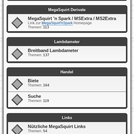
MegaSquirt Derivate
MegaSquirt 'n Spark / MSExtra / MS2Extra
Link zur
MegaSquirt'nSpark
Homepage
Themen:
113
Lambdameter
Breitband Lambdameter
Themen:
137
Handel
Biete
Themen:
164
Suche
Themen:
119
Links
Nützliche MegaSquirt Links
Themen:
54