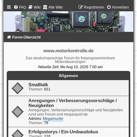
FAQ
Wiki
Alte Wiki
Registrieren
Anmelden
Foren-Übersicht
www.motorkontrolle.de
Das deutschsprachige Forum für freiprogrammierbare
Motorsteuerungen
Aktuelle Zeit: Mo Aug 10, 2026 7:00 am
Allgemein
Smalltalk
Themen:
651
Anregungen / Verbesserungsvorschläge /
Neuigkeiten
Anregungen, Verbesserungsvorschläge und Neuigkeiten
rund ums Forum und megasquirt.de
Admins:
Megamucke
Themen:
79
Erfolgsstorys / Ein-Umbaudokus
Themen:
220