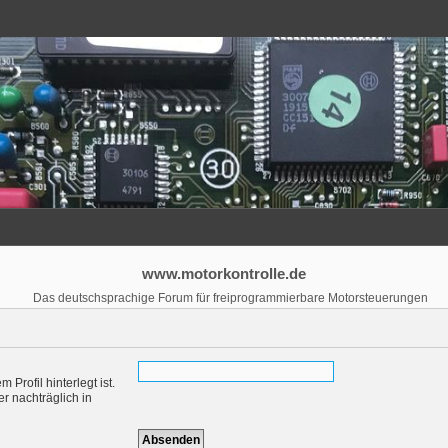
www.motorkontrolle.de
Das deutschsprachige Forum für freiprogrammierbare Motorsteuerungen
Profil hinterlegt ist.
r nachträglich in