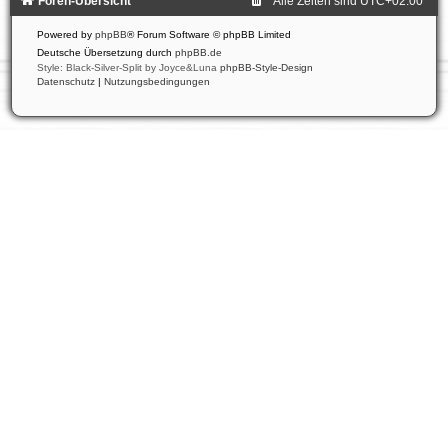
Foren-Übersicht
Alle Zeiten sind
UTC+02:00
Powered by
phpBB
® Forum Software © phpBB Limited
Deutsche Übersetzung durch
phpBB.de
Style: Black-Silver-Split by Joyce&Luna
phpBB-Style-Design
Datenschutz
|
Nutzungsbedingungen