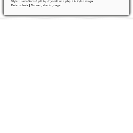
Style: Black-Silver-Split by Joyce&Luna
phpBB-Style-Design
Datenschutz
|
Nutzungsbedingungen