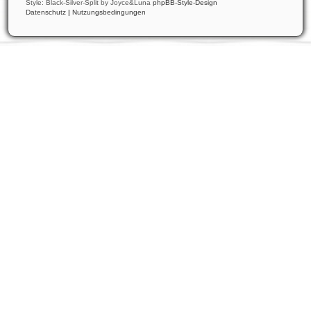
Style: Black-Silver-Split by Joyce&Luna
phpBB-Style-Design
Datenschutz
|
Nutzungsbedingungen