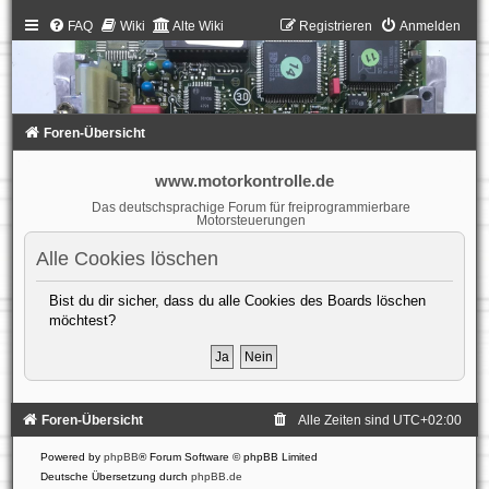
FAQ
Wiki
Alte Wiki
Registrieren
Anmelden
Foren-Übersicht
www.motorkontrolle.de
Das deutschsprachige Forum für freiprogrammierbare
Motorsteuerungen
Alle Cookies löschen
Bist du dir sicher, dass du alle Cookies des Boards löschen
möchtest?
Foren-Übersicht
Alle Zeiten sind
UTC+02:00
Powered by
phpBB
® Forum Software © phpBB Limited
Deutsche Übersetzung durch
phpBB.de