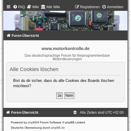
FAQ
Wiki
Alte Wiki
Registrieren
Anmelden
Foren-Übersicht
www.motorkontrolle.de
Das deutschsprachige Forum für freiprogrammierbare
Motorsteuerungen
Alle Cookies löschen
Bist du dir sicher, dass du alle Cookies des Boards löschen
möchtest?
Foren-Übersicht
Alle Zeiten sind
UTC+02:00
Powered by
phpBB
® Forum Software © phpBB Limited
Deutsche Übersetzung durch
phpBB.de