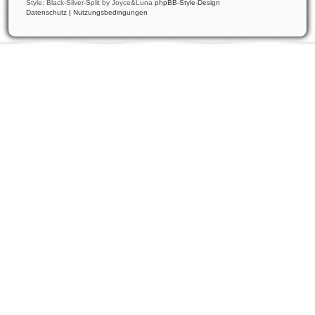
Style: Black-Silver-Split by Joyce&Luna
phpBB-Style-Design
Datenschutz
|
Nutzungsbedingungen