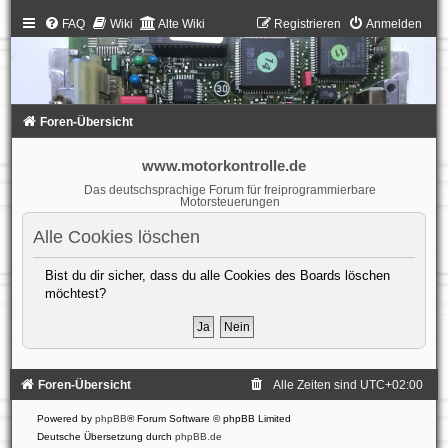
FAQ
Wiki
Alte Wiki
Registrieren
Anmelden
Foren-Übersicht
www.motorkontrolle.de
Das deutschsprachige Forum für freiprogrammierbare
Motorsteuerungen
Alle Cookies löschen
Bist du dir sicher, dass du alle Cookies des Boards löschen
möchtest?
Foren-Übersicht
Alle Zeiten sind
UTC+02:00
Powered by
phpBB
® Forum Software © phpBB Limited
Deutsche Übersetzung durch
phpBB.de