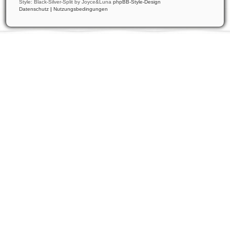
Style: Black-Silver-Split by Joyce&Luna
phpBB-Style-Design
Datenschutz
|
Nutzungsbedingungen